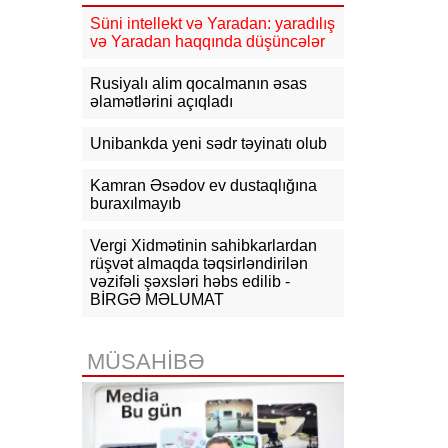
09:14
NYT: ABŞ Kubanın rəhbəri
Süni intellekt və Yaradan: yaradılış
vəzifəsinə namizəd axtarır
və Yaradan haqqında düşüncələr
09:04
Azərbaycan XİN
Rusiyalı alim qocalmanın əsas
Gürcüstandakı münaqişənin sülh
əlamətlərini açıqladı
yolu ilə həllinə dəstəyini təsdiqləyib
Unibankda yeni sədr təyinatı olub
08:57
Azərbaycan-ABŞ strateji
tərəfdaşlığının əsasını qoyan
memorandumun imzalanmasının bir
Kamran Əsədov ev dustaqlığına
ili tamam olur
buraxılmayıb
07-08-2026
Vergi Xidmətinin sahibkarlardan
rüşvət almaqda təqsirləndirilən
vəzifəli şəxsləri həbs edilib -
19:03
Bəzi yerlərə yağış yağacaq,
dolu düşəcək - XƏBƏRDARLIQ
BİRGƏ MƏLUMAT
18:15
Qazaxıstan Azərbaycan
üzərindən neft ixracını
MÜSAHİBƏ
genişləndirməyi planlaşdırır