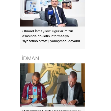
Əhməd İsmayılov: Uğurlarımızın
əsasında dövlətin informasiya
siyasətinə strateji yanaşması dayanır
İDMAN
Məhəmməd Salah “Trabzonspor”la iki