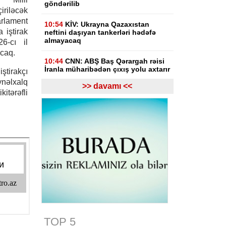
göndərilib
iriləcək
rlament
10:54
KİV: Ukrayna Qazaxıstan
 iştirak
neftini daşıyan tankerləri hədəfə
almayacaq
6-cı il
acaq.
10:44
CNN: ABŞ Baş Qərargah rəisi
İranla müharibədən çıxış yolu axtarır
ştirakçı
nəlxalq
>> davamı <<
10:26
Ermənistanın Baş naziri: Yaxın
itərəfli
vaxtlarda TRIPP layihəsinin praktiki
icrasına başlayacağıq
10:15
Paşinyan: Ermənistanla
Azərbaycan arasında münaqişə
səhifəsi bağlanıb, sülh bərqərar
olub
09:58
Paşinyan: Ermənistan ötən il
avqustun 8-nə qədər dalanda idi
09:34
ABŞ-da faydalı qazıntıların
hasilatına 3 milyard dollar
investisiya qoyulacaq
TOP 5