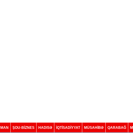
DMAN
ŞOU-BİZNES
HADISƏ
İQTISADIYYAT
MÜSAHİBƏ
QARABAĞ
M