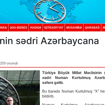
DMAN
ŞOU-BİZNES
HADISƏ
İQTISADIYYAT
MÜSAHİBƏ
QARABAĞ
M
inin sədri Azərbaycana
,259 oxunub
Türkiyə Böyük Millət Məclisinin
sədri Numan Kurtulmuş Azərb
səfərə gəlib.
Bu barədə Numan Kurtulmuş “X” he
bildirib.
Numan Kurtulmuş Azərbaycan