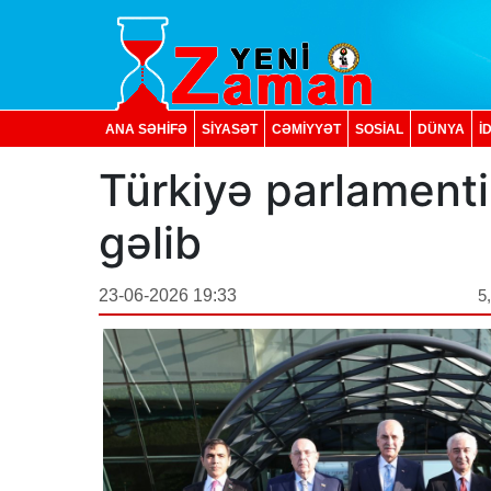
ANA SƏHİFƏ
SİYASƏT
CƏMİYYƏT
SOSIAL
DÜNYA
İ
Türkiyə parlament
gəlib
23-06-2026 19:33
5