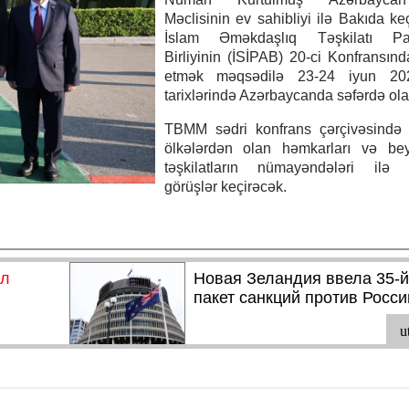
Məclisinin ev sahibliyi ilə Bakıda keç
İslam Əməkdaşlıq Təşkilatı Pa
Birliyinin (İSİPAB) 20-ci Konfransında
etmək məqsədilə 23-24 iyun 202
tarixlərində Azərbaycanda səfərdə ol
TBMM sədri konfrans çərçivəsində i
ölkələrdən olan həmkarları və bey
təşkilatların nümayəndələri ilə ik
görüşlər keçirəcək.