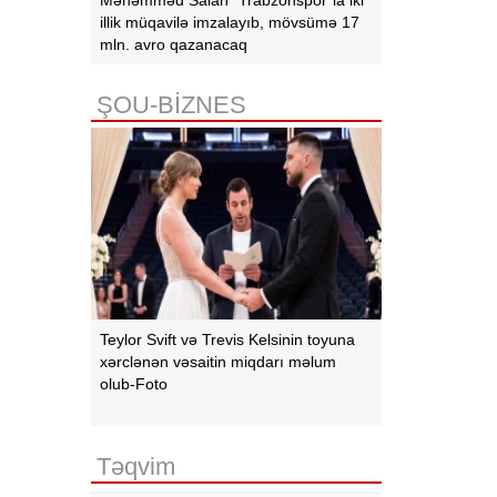
illik müqavilə imzalayıb, mövsümə 17
mln. avro qazanacaq
ŞOU-BİZNES
Teylor Svift və Trevis Kelsinin toyuna
xərclənən vəsaitin miqdarı məlum
olub-Foto
Təqvim