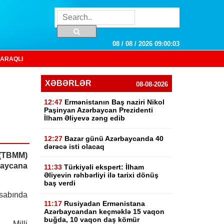
08 / 08 / 2026 09:00:04
ARAQLI
XƏBƏRLƏR
08-08-2026
12:47
Ermənistanın Baş naziri Nikol
Paşinyan Azərbaycan Prezidenti
İlham Əliyevə zəng edib
12:27
Bazar günü Azərbaycanda 40
dərəcə isti olacaq
 (TBMM)
aycana
11:33
Türkiyəli ekspert: İlham
Əliyevin rəhbərliyi ilə tarixi dönüş
baş verdi
sabında
11:17
Rusiyadan Ermənistana
Azərbaycandan keçməklə 15 vaqon
buğda, 10 vaqon daş kömür
 Milli