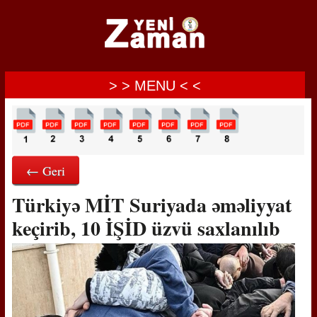
> > MENU < <
← Geri
Türkiyə MİT Suriyada əməliyyat
keçirib, 10 İŞİD üzvü saxlanılıb