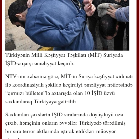
Türkiyənin Milli Kəşfiyyat Təşkilatı (MİT) Suriyada
İŞİD-ə qarşı əməliyyat keçirib.
NTV-nin xəbərinə görə, MİT-in Suriya kəşfiyyat xidməti
ilə koordinasiyalı şəkildə keçirdiyi əməliyyat nəticəsində
“qırmızı bülleten”lə axtarışda olan 10 İŞİD üzvü
saxlanılaraq Türkiyəyə gətirilib.
Saxlanılan şəxslərin İŞİD sıralarında döyüşdüyü üzə
çıxıb, həmçinin onların əvvəllər Türkiyədə törədilmiş
bir sıra terror aktlarında iştirak etdikləri müəyyən