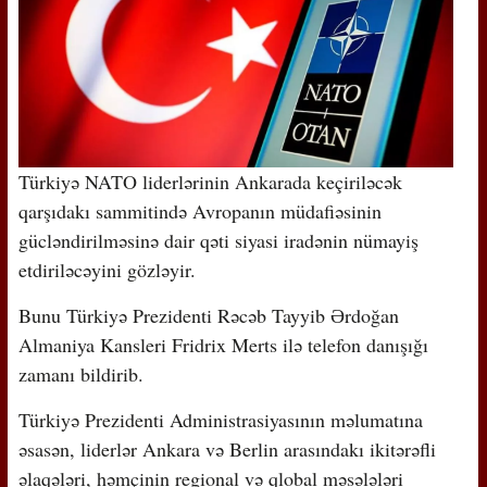
Türkiyə NATO liderlərinin Ankarada keçiriləcək
qarşıdakı sammitində Avropanın müdafiəsinin
gücləndirilməsinə dair qəti siyasi iradənin nümayiş
etdiriləcəyini gözləyir.
Bunu Türkiyə Prezidenti Rəcəb Tayyib Ərdoğan
Almaniya Kansleri Fridrix Merts ilə telefon danışığı
zamanı bildirib.
Türkiyə Prezidenti Administrasiyasının məlumatına
əsasən, liderlər Ankara və Berlin arasındakı ikitərəfli
əlaqələri, həmçinin regional və qlobal məsələləri