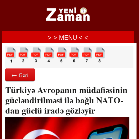
> > MENU < <
← Geri
Türkiyə Avropanın müdafiəsinin
gücləndirilməsi ilə bağlı NATO-
dan güclü iradə gözləyir