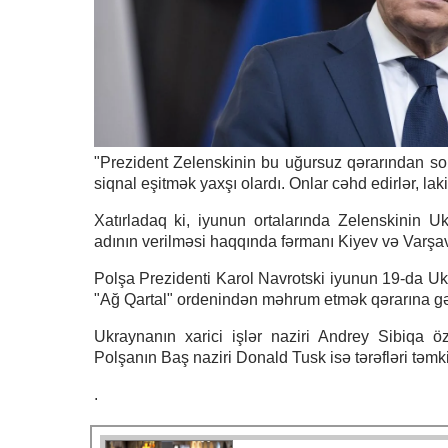
"Prezident Zelenskinin bu uğursuz qərarından son
siqnal eşitmək yaxşı olardı. Onlar cəhd edirlər, la
Xatırladaq ki, iyunun ortalarında Zelenskinin U
adının verilməsi haqqında fərmanı Kiyev və Varşa
Polşa Prezidenti Karol Navrotski iyunun 19-da Ukr
"Ağ Qartal" ordenindən məhrum etmək qərarına gə
Ukraynanın xarici işlər naziri Andrey Sibiqa öz
Polşanın Baş naziri Donald Tusk isə tərəfləri təmki
.