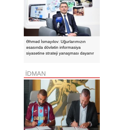
Əhməd İsmayılov: Uğurlarımızın
əsasında dövlətin informasiya
siyasətinə strateji yanaşması dayanır
İDMAN