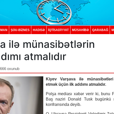
DMAN
ŞOU-BİZNES
HADISƏ
İQTISADIYYAT
MÜSAHİBƏ
QARABAĞ
M
a ilə münasibətlərin
dımı atmalıdır
,666 oxunub
Kiyev Varşava ilə münasibətlər
etmək üçün ilk addımı atmalıdır.
Polşa mediası xəbər verir ki, bunu 
Baş naziri Donald Tusk bugünkü 
konfransında deyib.
O, Ukrayna Prezidenti Volodimir Zel