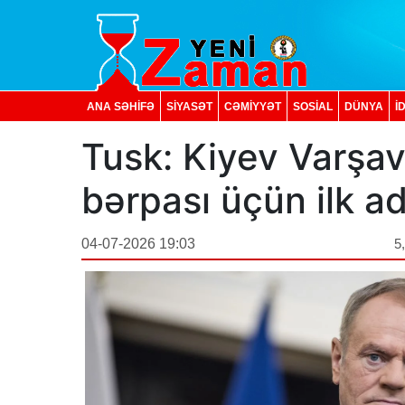
ANA SƏHİFƏ
SİYASƏT
CƏMİYYƏT
SOSIAL
DÜNYA
İ
Tusk: Kiyev Varşav
bərpası üçün ilk ad
04-07-2026 19:03
5