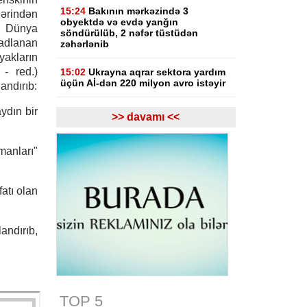
15:24
Bakının mərkəzində 3
lərindən
obyektdə və evdə yanğın
i Dünya
söndürülüb, 2 nəfər tüstüdən
adlanan
zəhərlənib
akların
 - red.)
15:02
Ukrayna aqrar sektora yardım
üçün Aİ-dən 220 milyon avro istəyir
andırıb:
ydın bir
14:50
Türkiyə, Səudiyyə Ərəbistanı
>> davamı <<
və Pakistan Məkkə Sazişini
imzalayıb: Üzvlərdən birinə hücum
hamısına hücum sayılacaq
manları"
14:30
Tramp: İran razılaşma əldə
etmək istəyir
atı olan
14:07
Xameneinin hərbi müşaviri:
İran Hörmüz boğazında ikinci
andırıb,
marşrutun açılmasına icazə
verməyəcək
13:48
KİV: Hörmüz boğazı ilə bağlı
İran və Oman arasında müvəqqəti
razılaşma əldə olunub
TOP 5