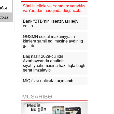
13:24
Azərbaycan Beynəlxalq
Süni intellekt və Yaradan: yaradılış
İnvestisiya Forumunun Təşkilat
və Yaradan haqqında düşüncələr
Komitəsi yaradılıb
- SƏRƏNCAM
Bank “BTB”nin lisenziyası ləğv
13:23
Azərbaycanın Malayziyadakı
edilib
səfiri geri çağırılıb, yenisi təyin
olunub
ƏƏSMN sosial məzuniyyətin
kimlərə şamil edilməsinə aydınlıq
13:22
Azərbaycanın Pakistandakı
gətirib
səfiri dəyişib
Baş nazir 2029-cu ildə
13:22
Azərbaycan Estoniyaya yeni
Azərbaycanda əhalinin
səfir təyin edib
siyahıyaalınmasına hazırlıqla bağlı
qərar imzalayıb
13:06
Media və Yayım Şurası
yaradılıb
MİQ üzrə nəticələr açıqlanıb
MÜSAHİBƏ