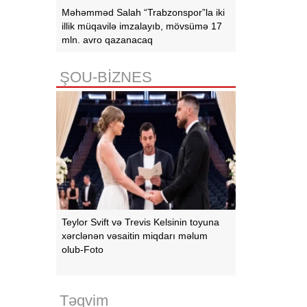
Məhəmməd Salah “Trabzonspor”la iki
illik müqavilə imzalayıb, mövsümə 17
mln. avro qazanacaq
ŞOU-BİZNES
Teylor Svift və Trevis Kelsinin toyuna
xərclənən vəsaitin miqdarı məlum
olub-Foto
Təqvim