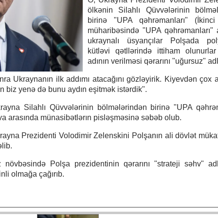
ölkənin Silahlı Qüvvələrinin bölmə
birinə "UPA qəhrəmanları" (İkinc
müharibəsində "UPA qəhrəmanları" 
ukraynalı üsyançılar Polşada poly
kütləvi qətllərində ittiham olunurlar
adının verilməsi qərarını "uğursuz" adl
ra Ukraynanın ilk addımı atacağını gözləyirik. Kiyevdən çox a
kin biz yenə də bunu aydın eşitmək istərdik".
krayna Silahlı Qüvvələrinin bölmələrindən birinə "UPA qəhrə
va arasında münasibətlərın pisləşməsinə səbəb olub.
ayna Prezidenti Volodimir Zelenskini Polşanın ali dövlət mükaf
lib.
 növbəsində Polşa prezidentinin qərarını "strateji səhv" adl
nli olmağa çağırıb.