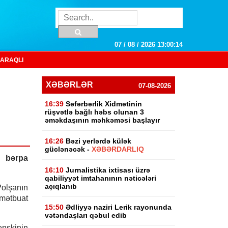
07 / 08 / 2026 13:00:15
ARAQLI
XƏBƏRLƏR
07-08-2026
16:39
Səfərbərlik Xidmətinin
rüşvətlə bağlı həbs olunan 3
əməkdaşının məhkəməsi başlayır
16:26
Bəzi yerlərdə külək
güclənəcək -
XƏBƏRDARLIQ
i bərpa
16:10
Jurnalistika ixtisası üzrə
qabiliyyət imtahanının nəticələri
açıqlanıb
Polşanın
mətbuat
15:50
Ədliyyə naziri Lerik rayonunda
vətəndaşları qəbul edib
enskinin