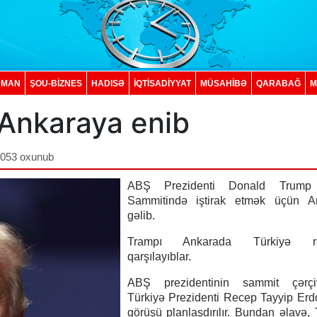
DMAN
ŞOU-BİZNES
HADISƏ
İQTISADIYYAT
MÜSAHİBƏ
QARABAĞ
M
 Ankaraya enib
,053 oxunub
ABŞ Prezidenti Donald Trum
Sammitində iştirak etmək üçün A
gəlib.
Trampı Ankarada Türkiyə rəs
qarşılayıblar.
ABŞ prezidentinin sammit çərçi
Türkiyə Prezidenti Recep Tayyip Erd
görüşü planlaşdırılır. Bundan əlavə,