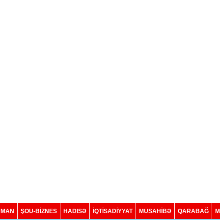
DMAN
ŞOU-BİZNES
HADISƏ
İQTISADIYYAT
MÜSAHİBƏ
QARABAĞ
M