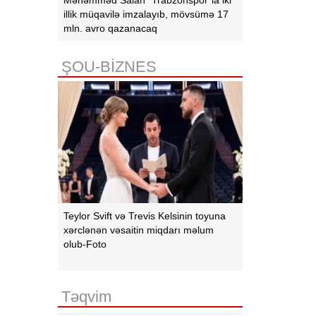
illik müqavilə imzalayıb, mövsümə 17
mln. avro qazanacaq
ŞOU-BİZNES
Teylor Svift və Trevis Kelsinin toyuna
xərclənən vəsaitin miqdarı məlum
olub-Foto
Təqvim