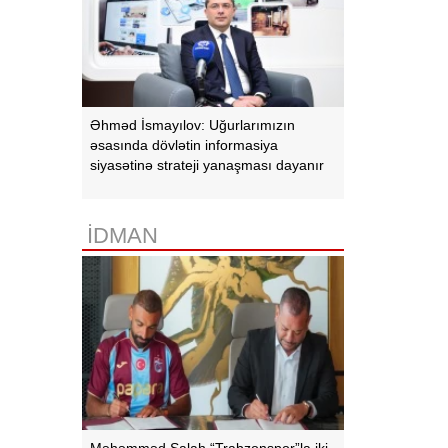
Əhməd İsmayılov: Uğurlarımızın
əsasında dövlətin informasiya
siyasətinə strateji yanaşması dayanır
İDMAN
Məhəmməd Salah “Trabzonspor”la iki