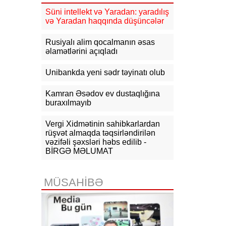
08:57
Azərbaycan-ABŞ strateji
Süni intellekt və Yaradan: yaradılış
tərəfdaşlığının əsasını qoyan
və Yaradan haqqında düşüncələr
memorandumun imzalanmasının bir
ili tamam olur
Rusiyalı alim qocalmanın əsas
əlamətlərini açıqladı
07-08-2026
Unibankda yeni sədr təyinatı olub
19:03
Bəzi yerlərə yağış yağacaq,
dolu düşəcək - XƏBƏRDARLIQ
Kamran Əsədov ev dustaqlığına
buraxılmayıb
18:15
Qazaxıstan Azərbaycan
üzərindən neft ixracını
genişləndirməyi planlaşdırır
Vergi Xidmətinin sahibkarlardan
rüşvət almaqda təqsirləndirilən
vəzifəli şəxsləri həbs edilib -
18:03
Komitə: İlin əvvəlindən bu
yana erkən evliliklə bağlı 14
BİRGƏ MƏLUMAT
müraciət olub, 11-nin qarşısı alınıb
17:55
"Fitch": ABB bu ilin IV rübünə
MÜSAHİBƏ
qədər Özbəkistanın "Davr Bank"ını
alacaq