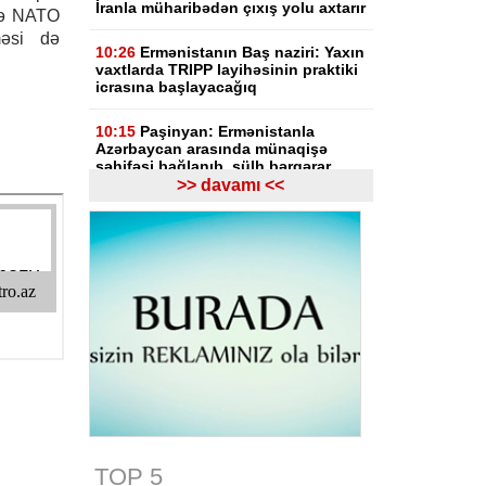
İranla müharibədən çıxış yolu axtarır
 və NATO
tməsi də
10:26
Ermənistanın Baş naziri: Yaxın
vaxtlarda TRIPP layihəsinin praktiki
icrasına başlayacağıq
10:15
Paşinyan: Ermənistanla
Azərbaycan arasında münaqişə
səhifəsi bağlanıb, sülh bərqərar
olub
>> davamı <<
09:58
Paşinyan: Ermənistan ötən il
avqustun 8-nə qədər dalanda idi
09:34
ABŞ-da faydalı qazıntıların
hasilatına 3 milyard dollar
investisiya qoyulacaq
09:14
NYT: ABŞ Kubanın rəhbəri
vəzifəsinə namizəd axtarır
09:04
Azərbaycan XİN
Gürcüstandakı münaqişənin sülh
yolu ilə həllinə dəstəyini təsdiqləyib
TOP 5