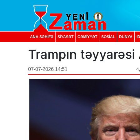
ANA SƏHİFƏ
SİYASƏT
CƏMİYYƏT
SOSIAL
DÜNYA
İ
Trampın təyyarəsi
07-07-2026 14:51
4