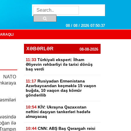
08 / 08 / 2026 07:50:37
ARAQLI
XƏBƏRLƏR
08-08-2026
11:33
Türkiyəli ekspert: İlham
Əliyevin rəhbərliyi ilə tarixi dönüş
baş verdi
p NATO
11:17
Rusiyadan Ermənistana
nkaraya
Azərbaycandan keçməklə 15 vaqon
buğda, 10 vaqon daş kömür
göndərilib
miləri
10:54
KİV: Ukrayna Qazaxıstan
neftini daşıyan tankerləri hədəfə
almayacaq
vəsində
oğan ilə
10:44
CNN: ABŞ Baş Qərargah rəisi
 Trampın