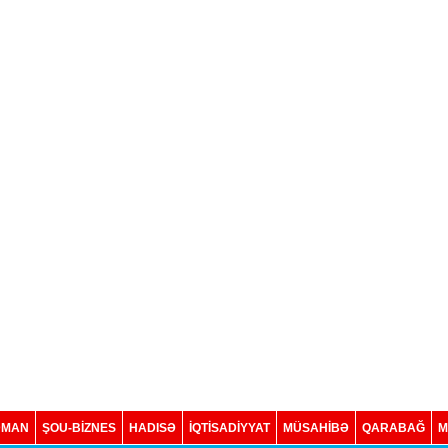
DMAN
ŞOU-BİZNES
HADISƏ
İQTISADIYYAT
MÜSAHİBƏ
QARABAĞ
M