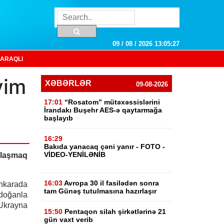
09 / 08 / 2026 13:05:28
ARAQLI
yim
XƏBƏRLƏR
09-08-2026
17:01
“Rosatom” mütəxəssislərini
İrandakı Buşehr AES-ə qaytarmağa
başlayıb
16:29
Bakıda yanacaq çəni yanır - FOTO -
VİDEO-YENİLƏNİB
laşmaq
16:03
Avropa 30 il fasilədən sonra
karada
tam Günəş tutulmasına hazırlaşır
doğanla
krayna
15:50
Pentaqon silah şirkətlərinə 21
gün vaxt verib