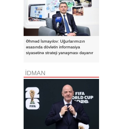
Əhməd İsmayılov: Uğurlarımızın
əsasında dövlətin informasiya
siyasətinə strateji yanaşması dayanır
İDMAN