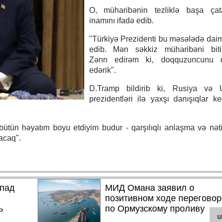
O, müharibənin tezliklə başa çat
inamını ifadə edib.
"Türkiyə Prezidenti bu məsələdə da
edib. Mən səkkiz müharibəni biti
Zənn edirəm ki, doqquzuncunu 
edərik".
D.Tramp bildirib ki, Rusiya və 
prezidentləri ilə yaxşı danışıqlar ke
m bütün həyatım boyu etdiyim budur - qarşılıqlı anlaşma və nət
acaq".