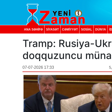
ANA SƏHİFƏ
SİYASƏT
CƏMİYYƏT
SOSIAL
DÜNYA
İ
Tramp: Rusiya-Ukr
doqquzuncu münaqi
07-07-2026 17:33
5