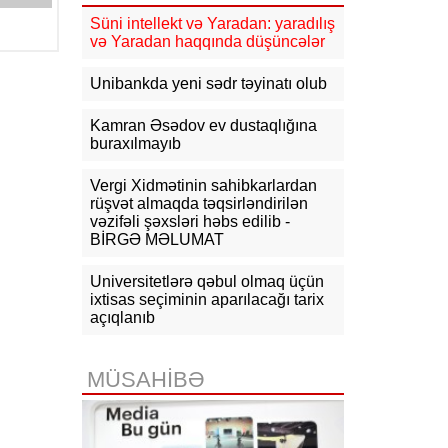
Süni intellekt və Yaradan: yaradılış
11:30
UEFA İnfantino ilə bağlı
və Yaradan haqqında düşüncələr
araşdırmaya hazırlaşır
Unibankda yeni sədr təyinatı olub
11:03
"Inter Mayami" Neymarı
heyətinə qatmaq istəyir
Kamran Əsədov ev dustaqlığına
buraxılmayıb
10:56
Netanyahu Qəzzanın HƏMAS-
ın nəzarətində olmayan hissəsində
yenidənqurma işlərini təsdiqləyib
Vergi Xidmətinin sahibkarlardan
rüşvət almaqda təqsirləndirilən
10:50
ABŞ və Hindistan əməkdaşlığı
vəzifəli şəxsləri həbs edilib -
yenidən müzakirə edilib
BİRGƏ MƏLUMAT
Universitetlərə qəbul olmaq üçün
ixtisas seçiminin aparılacağı tarix
açıqlanıb
MÜSAHİBƏ