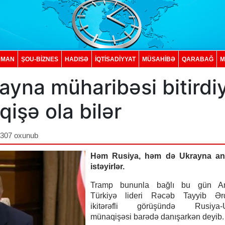
DMAN
ŞOU-BİZNES
HADISƏ
İQTISADIYYAT
MÜSAHİBƏ
QARABAĞ
M
ayna müharibəsi bitirdi
şə ola bilər
,307 oxunub
Həm Rusiya, həm də Ukrayna an
istəyirlər.
Tramp bununla bağlı bu gün An
Türkiyə lideri Rəcəb Tayyib Ər
ikitərəfli görüşündə Rusiya-U
münaqişəsi barədə danışarkən deyib.