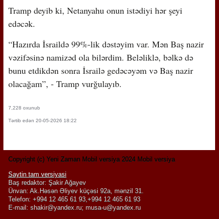
Tramp deyib ki, Netanyahu onun istədiyi hər şeyi
edəcək.
“Hazırda İsraildə 99%-lik dəstəyim var. Mən Baş nazir
vəzifəsinə namizəd ola bilərdim. Beləliklə, bəlkə də
bunu etdikdən sonra İsrailə gedəcəyəm və Baş nazir
olacağam”, - Tramp vurğulayıb.
7,228 oxunub
Tərtib edən 20-05-2026 18:22
Copyright (c) Yeni Zaman Mobil versiya 2024 Mobil versiya
Saytin tam versiyasi
Baş redaktor: Şakir Ağayev
Ünvan: Ak.Həsən Əliyev küçəsi 92a, mənzil 31.
Telefon: +994 12 465 61 93,+994 12 465 61 93
E-mail:
shakir@yandex.ru
;
musa-u@yandex.ru