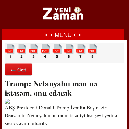
> > MENU < <
← Geri
Tramp: Netanyahu mən nə
istəsəm, onu edəcək
ABŞ Prezidenti Donald Tramp İsrailin Baş naziri
Benyamin Netanyahunun onun istədiyi hər şeyi yerinə
yetirəcəyini bildirib.