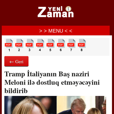
> > MENU < <
← Geri
Tramp İtaliyanın Baş naziri
Meloni ilə dostluq etməyəcəyini
bildirib