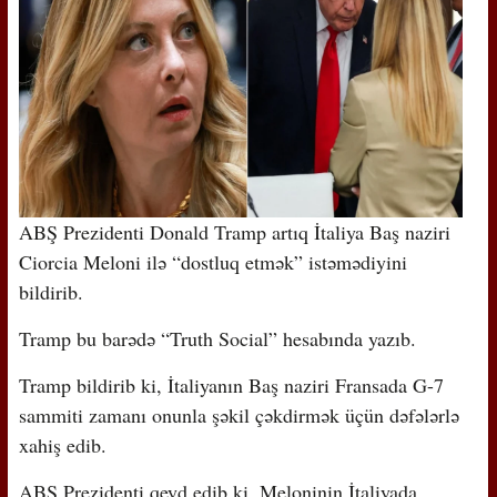
ABŞ Prezidenti Donald Tramp artıq İtaliya Baş naziri
Ciorcia Meloni ilə “dostluq etmək” istəmədiyini
bildirib.
Tramp bu barədə “Truth Social” hesabında yazıb.
Tramp bildirib ki, İtaliyanın Baş naziri Fransada G-7
sammiti zamanı onunla şəkil çəkdirmək üçün dəfələrlə
xahiş edib.
ABŞ Prezidenti qeyd edib ki, Meloninin İtaliyada