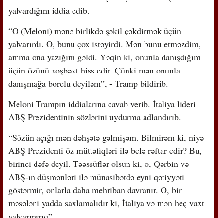
yalvardığını iddia edib.
“O (Meloni) mənə birlikdə şəkil çəkdirmək üçün
yalvarırdı. O, bunu çox istəyirdi. Mən bunu etməzdim,
amma ona yazığım gəldi. Yəqin ki, onunla danışdığım
üçün özünü xoşbəxt hiss edir. Çünki mən onunla
danışmağa borclu deyiləm”, - Tramp bildirib.
Meloni Trampın iddialarına cavab verib. İtaliya lideri
ABŞ Prezidentinin sözlərini uydurma adlandırıb.
“Sözün açığı mən dəhşətə gəlmişəm. Bilmirəm ki, niyə
ABŞ Prezidenti öz müttəfiqləri ilə belə rəftar edir? Bu,
birinci dəfə deyil. Təəssüflər olsun ki, o, Qərbin və
ABŞ-ın düşmənləri ilə münasibətdə eyni qətiyyəti
göstərmir, onlarla daha mehriban davranır. O, bir
məsələni yadda saxlamalıdır ki, İtaliya və mən heç vaxt
yalvarmırıq”.