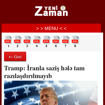
> > MENU < <
← Geri
Tramp: İranla saziş hələ tam
razılaşdırılmayıb