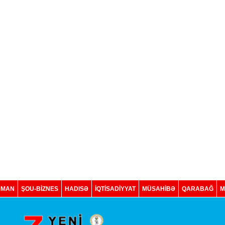
DMAN
ŞOU-BİZNES
HADISƏ
İQTISADIYYAT
MÜSAHİBƏ
QARABAĞ
M