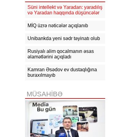
16:10
Jurnalistika ixtisası üzrə
qabiliyyət imtahanının nəticələri
Süni intellekt və Yaradan: yaradılış
açıqlanıb
və Yaradan haqqında düşüncələr
15:50
Ədliyyə naziri Lerik rayonunda
MİQ üzrə nəticələr açıqlanıb
vətəndaşları qəbul edib
Unibankda yeni sədr təyinatı olub
15:24
Bakının mərkəzində 3
obyektdə və evdə yanğın
Rusiyalı alim qocalmanın əsas
söndürülüb, 2 nəfər tüstüdən
zəhərlənib
əlamətlərini açıqladı
15:02
Ukrayna aqrar sektora yardım
Kamran Əsədov ev dustaqlığına
üçün Aİ-dən 220 milyon avro istəyir
buraxılmayıb
14:50
Türkiyə, Səudiyyə Ərəbistanı
və Pakistan Məkkə Sazişini
MÜSAHİBƏ
imzalayıb: Üzvlərdən birinə hücum
hamısına hücum sayılacaq