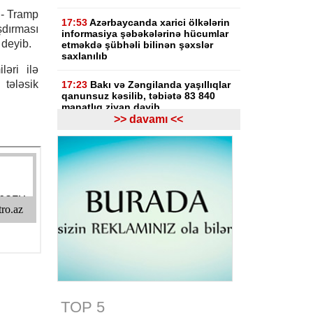
 - Tramp
17:53
Azərbaycanda xarici ölkələrin
dırması
informasiya şəbəkələrinə hücumlar
 deyib.
etməkdə şübhəli bilinən şəxslər
saxlanılıb
ləri ilə
tələsik
17:23
Bakı və Zəngilanda yaşıllıqlar
qanunsuz kəsilib, təbiətə 83 840
manatlıq ziyan dəyib
>> davamı <<
17:09
Bakıda estetik əməliyyatdan
sonra pasiyentin ölüm faktı üzrə
araşdırma başlayıb
17:03
Lənkəranda təqaüdçüləri
aldadan şəxs saxlanılıb
16:39
Səfərbərlik Xidmətinin
rüşvətlə bağlı həbs olunan 3
əməkdaşının məhkəməsi başlayır
16:26
Bəzi yerlərdə külək
güclənəcək -
XƏBƏRDARLIQ
TOP 5