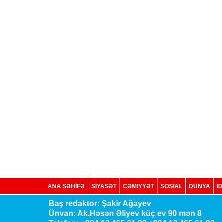
ANA SƏHİFƏ
SİYASƏT
CƏMİYYƏT
SOSIAL
DÜNYA
İ
Baş redaktor: Şakir Ağayev
Ünvan: Ak.Həsən Əliyev küç ev 90 mən 8