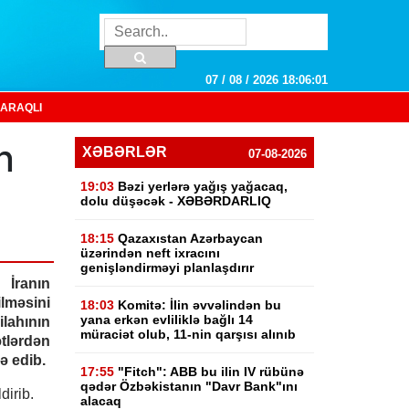
07 / 08 / 2026 18:06:02
ARAQLI
n
XƏBƏRLƏR
07-08-2026
19:03
Bəzi yerlərə yağış yağacaq,
dolu düşəcək - XƏBƏRDARLIQ
18:15
Qazaxıstan Azərbaycan
üzərindən neft ixracını
genişləndirməyi planlaşdırır
İranın
əsini
18:03
Komitə: İlin əvvəlindən bu
yana erkən evliliklə bağlı 14
ahının
müraciət olub, 11-nin qarşısı alınıb
tlərdən
ə edib.
17:55
"Fitch": ABB bu ilin IV rübünə
qədər Özbəkistanın "Davr Bank"ını
dirib.
alacaq