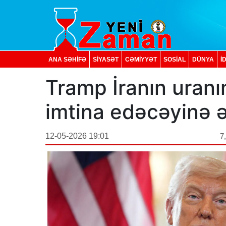
ANA SƏHİFƏ
SİYASƏT
CƏMİYYƏT
SOSIAL
DÜNYA
İ
Tramp İranın uranı
imtina edəcəyinə 
12-05-2026 19:01
7