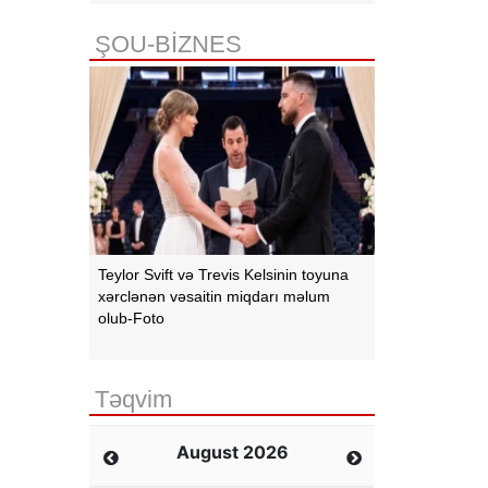
ŞOU-BİZNES
Teylor Svift və Trevis Kelsinin toyuna
xərclənən vəsaitin miqdarı məlum
olub-Foto
Təqvim
August 2026