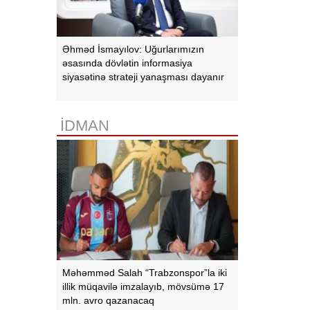
Əhməd İsmayılov: Uğurlarımızın
əsasında dövlətin informasiya
siyasətinə strateji yanaşması dayanır
İDMAN
Məhəmməd Salah “Trabzonspor”la iki
illik müqavilə imzalayıb, mövsümə 17
mln. avro qazanacaq