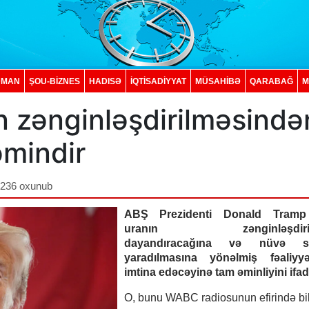
DMAN
ŞOU-BİZNES
HADISƏ
İQTISADIYYAT
MÜSAHİBƏ
QARABAĞ
M
n zənginləşdirilməsində
əmindir
,236 oxunub
ABŞ Prezidenti Donald Tramp 
uranın zənginləşdirilm
dayandıracağına və nüvə sil
yaradılmasına yönəlmiş fəaliyyə
imtina edəcəyinə tam əminliyini ifad
O, bunu WABC radiosunun efirində bil