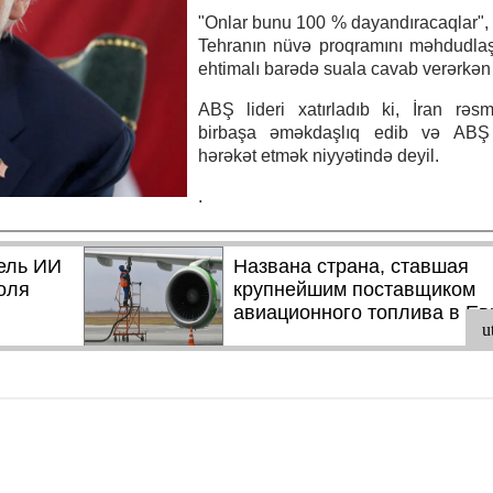
"Onlar bunu 100 % dayandıracaqlar",
Tehranın nüvə proqramını məhdudlaş
ehtimalı barədə suala cavab verərkən
ABŞ lideri xatırladıb ki, İran rəsmi
birbaşa əməkdaşlıq edib və ABŞ 
hərəkət etmək niyyətində deyil.
.