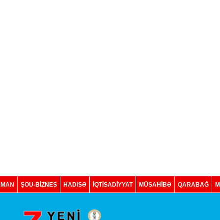
DMAN
ŞOU-BİZNES
HADISƏ
İQTISADIYYAT
MÜSAHİBƏ
QARABAĞ
M