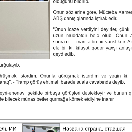
olduğunu bildirib.
Onun sözlərinə görə, Müctəba Xamen
ABŞ danışıqlarında iştirak edir.
“Onun icazə verdiyini deyirlər, çünki
uzun müddətdir belə olub. Onun a
sonra o — məncə bu bir varislikdir. 
elə bil ki, kifayət qədər yaxşı anlaşı
qeyd edib.
urğulayıb.
örüşmək istərdim. Onunla görüşmək istərdim və yəqin ki, b
araq”, - Tramp görüş ehtimalı barədə suala cavabında deyib.
qeyri-ənənəvi şəkildə birbaşa görüşləri dəstəkləyir və bunun q
ə biləcək münasibətlər qurmağa kömək etdiyinə inanır.