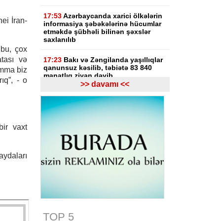
17:53
Azərbaycanda xarici ölkələrin
ei İran-
informasiya şəbəkələrinə hücumlar
etməkdə şübhəli bilinən şəxslər
saxlanılıb
 bu, çox
tası və
17:23
Bakı və Zəngilanda yaşıllıqlar
qanunsuz kəsilib, təbiətə 83 840
Amma biz
manatlıq ziyan dəyib
rıq”, - o
>> davamı <<
17:09
Bakıda estetik əməliyyatdan
sonra pasiyentin ölüm faktı üzrə
araşdırma başlayıb
ir vaxt
17:03
Lənkəranda təqaüdçüləri
aldadan şəxs saxlanılıb
aydaları
16:39
Səfərbərlik Xidmətinin
rüşvətlə bağlı həbs olunan 3
əməkdaşının məhkəməsi başlayır
16:26
Bəzi yerlərdə külək
güclənəcək -
XƏBƏRDARLIQ
TOP 5