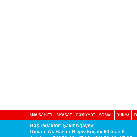
ANA SƏHİFƏ
SİYASƏT
CƏMİYYƏT
SOSIAL
DÜNYA
İ
Baş redaktor: Şakir Ağayev
Ünvan: Ak.Həsən Əliyev küç ev 90 mən 8