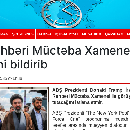
DMAN
ŞOU-BİZNES
HADISƏ
İQTISADIYYAT
MÜSAHİBƏ
QARABAĞ
M
Rəhbəri Müctəba Xamene
i bildirib
,935 oxunub
ABŞ Prezidenti Donald Tramp İra
Rəhbəri Müctəba Xamenei ilə görü
tutacağını istisna etmir.
ABŞ Prezidenti “The New York Post”
Force One” proqramına müsahib
tərəflər arasında müəyyən dialoqun