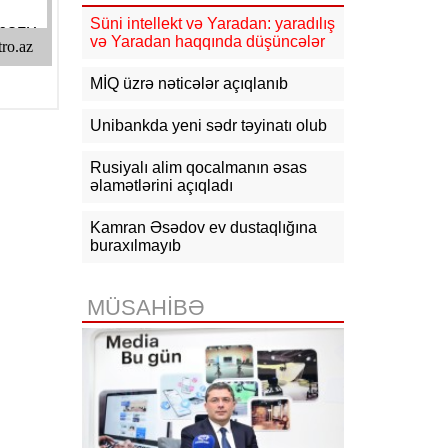
16:10
Jurnalistika ixtisası üzrə
qabiliyyət imtahanının nəticələri
Süni intellekt və Yaradan: yaradılış
açıqlanıb
və Yaradan haqqında düşüncələr
15:50
Ədliyyə naziri Lerik rayonunda
MİQ üzrə nəticələr açıqlanıb
vətəndaşları qəbul edib
Unibankda yeni sədr təyinatı olub
15:24
Bakının mərkəzində 3
obyektdə və evdə yanğın
Rusiyalı alim qocalmanın əsas
söndürülüb, 2 nəfər tüstüdən
zəhərlənib
əlamətlərini açıqladı
15:02
Ukrayna aqrar sektora yardım
Kamran Əsədov ev dustaqlığına
üçün Aİ-dən 220 milyon avro istəyir
buraxılmayıb
14:50
Türkiyə, Səudiyyə Ərəbistanı
və Pakistan Məkkə Sazişini
MÜSAHİBƏ
imzalayıb: Üzvlərdən birinə hücum
hamısına hücum sayılacaq