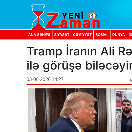
ANA SƏHİFƏ
SİYASƏT
CƏMİYYƏT
SOSIAL
DÜNYA
İ
Tramp İranın Ali 
ilə görüşə biləcəyin
03-06-2026 14:27
5