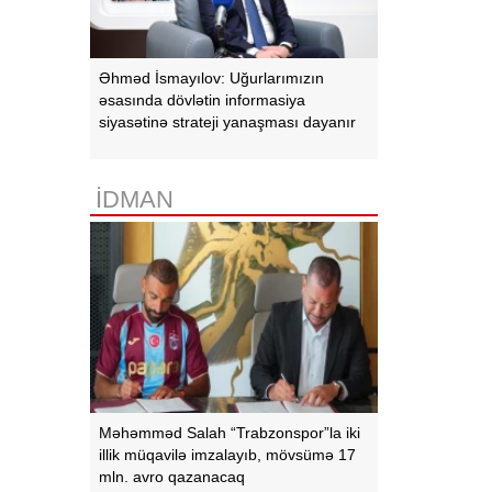
Əhməd İsmayılov: Uğurlarımızın
əsasında dövlətin informasiya
siyasətinə strateji yanaşması dayanır
İDMAN
Məhəmməd Salah “Trabzonspor”la iki
illik müqavilə imzalayıb, mövsümə 17
mln. avro qazanacaq