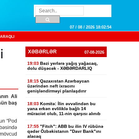
07 / 08 / 2026 18:02:55
ARAQLI
i
XƏBƏRLƏR
07-08-2026
19:03
Bəzi yerlərə yağış yağacaq,
dolu düşəcək - XƏBƏRDARLIQ
18:15
Qazaxıstan Azərbaycan
üzərindən neft ixracını
genişləndirməyi planlaşdırır
nın Ali
şün baş
18:03
Komitə: İlin əvvəlindən bu
yana erkən evliliklə bağlı 14
müraciət olub, 11-nin qarşısı alınıb
un “Pod
17:55
"Fitch": ABB bu ilin IV rübünə
əsində
qədər Özbəkistanın "Davr Bank"ını
 mövcud
alacaq