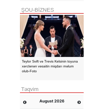
ŞOU-BİZNES
Teylor Svift və Trevis Kelsinin toyuna
xərclənən vəsaitin miqdarı məlum
olub-Foto
Təqvim
August 2026