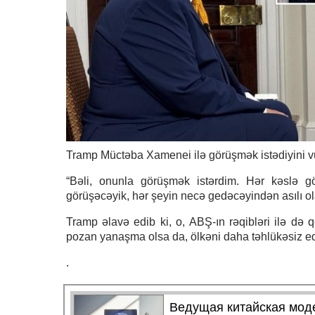
Tramp Müctəba Xamenei ilə görüşmək istədiyini v
“Bəli, onunla görüşmək istərdim. Hər kəslə g
görüşəcəyik, hər şeyin necə gedəcəyindən asılı ol
Tramp əlavə edib ki, o, ABŞ-ın rəqibləri ilə də 
pozan yanaşma olsa da, ölkəni daha təhlükəsiz ed
.