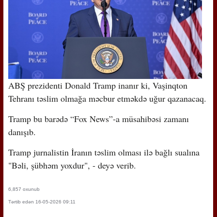
ABŞ prezidenti Donald Tramp inanır ki, Vaşinqton
Tehranı təslim olmağa məcbur etməkdə uğur qazanacaq.
Tramp bu barədə “Fox News”-a müsahibəsi zamanı
danışıb.
Tramp jurnalistin İranın təslim olması ilə bağlı sualına
"Bəli, şübhəm yoxdur", - deyə verib.
6,857 oxunub
Tərtib edən 16-05-2026 09:11