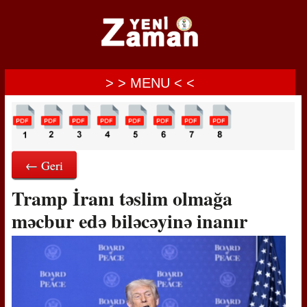
> > MENU < <
← Geri
Tramp İranı təslim olmağa
məcbur edə biləcəyinə inanır