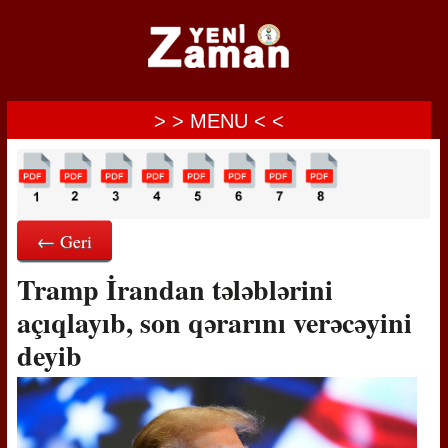
> > MENU < <
← Geri
Tramp İrandan tələblərini
açıqlayıb, son qərarını verəcəyini
deyib