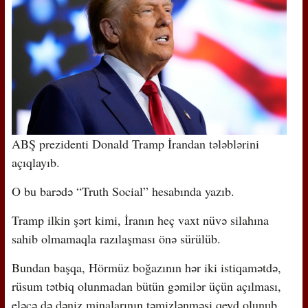
ABŞ prezidenti Donald Tramp İrandan tələblərini
açıqlayıb.
O bu barədə “Truth Social” hesabında yazıb.
Tramp ilkin şərt kimi, İranın heç vaxt nüvə silahına
sahib olmamaqla razılaşması önə sürülüb.
Bundan başqa, Hörmüz boğazının hər iki istiqamətdə,
rüsum tətbiq olunmadan bütün gəmilər üçün açılması,
eləcə də dəniz minalarının təmizlənməsi qeyd olunub.