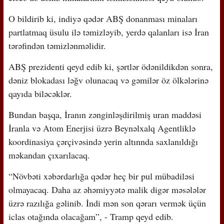
O bildirib ki, indiyə qədər ABŞ donanması minaları
partlatmaq üsulu ilə təmizləyib, yerdə qalanları isə İran
tərəfindən təmizlənməlidir.
ABŞ prezidenti qeyd edib ki, şərtlər ödənildikdən sonra,
dəniz blokadası ləğv olunacaq və gəmilər öz ölkələrinə
qayıda biləcəklər.
Bundan başqa, İranın zənginləşdirilmiş uran maddəsi
İranla və Atom Enerjisi üzrə Beynəlxalq Agentliklə
koordinasiya çərçivəsində yerin altınnda saxlanıldığı
məkandan çıxarılacaq.
“Növbəti xəbərdarlığa qədər heç bir pul mübadiləsi
olmayacaq. Daha az əhəmiyyətə malik digər məsələlər
üzrə razılığa gəlinib. İndi mən son qərarı vermək üçün
iclas otağında olacağam”, - Tramp qeyd edib.