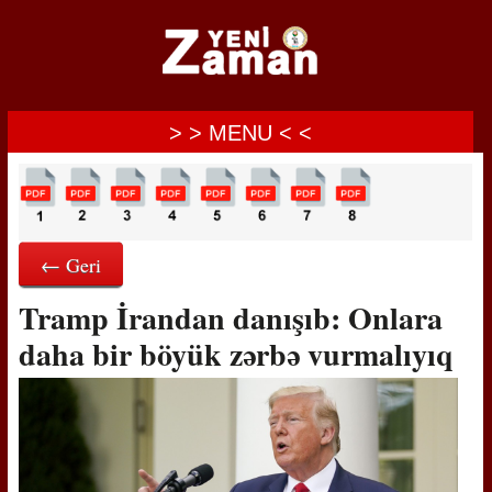
> > MENU < <
← Geri
Tramp İrandan danışıb: Onlara
daha bir böyük zərbə vurmalıyıq