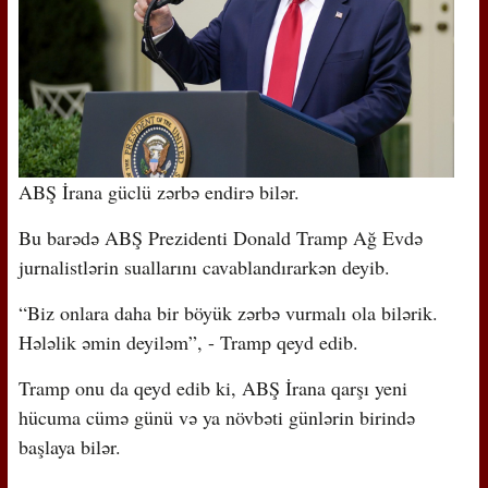
ABŞ İrana güclü zərbə endirə bilər.
Bu barədə ABŞ Prezidenti Donald Tramp Ağ Evdə
jurnalistlərin suallarını cavablandırarkən deyib.
“Biz onlara daha bir böyük zərbə vurmalı ola bilərik.
Hələlik əmin deyiləm”, - Tramp qeyd edib.
Tramp onu da qeyd edib ki, ABŞ İrana qarşı yeni
hücuma cümə günü və ya növbəti günlərin birində
başlaya bilər.