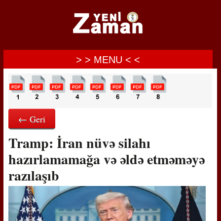
> > MENU < <
← Geri
Tramp: İran nüvə silahı
hazırlamamağa və əldə etməməyə
razılaşıb