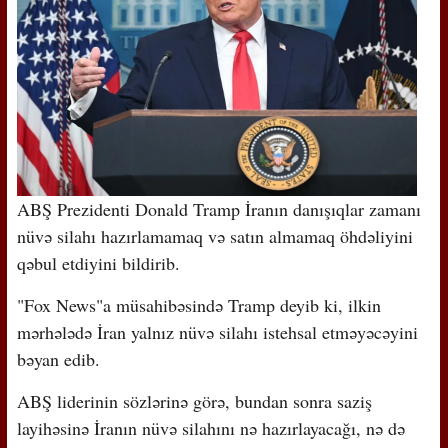
ABŞ Prezidenti Donald Tramp İranın danışıqlar zamanı
nüvə silahı hazırlamamaq və satın almamaq öhdəliyini
qəbul etdiyini bildirib.
"Fox News"a müsahibəsində Tramp deyib ki, ilkin
mərhələdə İran yalnız nüvə silahı istehsal etməyəcəyini
bəyan edib.
ABŞ liderinin sözlərinə görə, bundan sonra saziş
layihəsinə İranın nüvə silahını nə hazırlayacağı, nə də