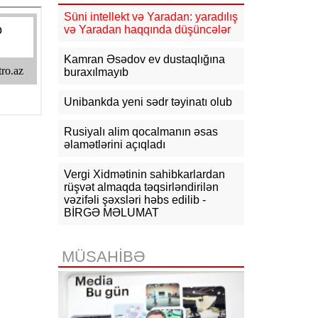
11:17
Rusiyadan Ermənistana
Azərbaycandan keçməklə 15 vaqon
Süni intellekt və Yaradan: yaradılış
buğda, 10 vaqon daş kömür
və Yaradan haqqında düşüncələr
göndərilib
Kamran Əsədov ev dustaqlığına
10:54
KİV: Ukrayna Qazaxıstan
buraxılmayıb
neftini daşıyan tankerləri hədəfə
almayacaq
Unibankda yeni sədr təyinatı olub
10:44
CNN: ABŞ Baş Qərargah rəisi
İranla müharibədən çıxış yolu axtarır
Rusiyalı alim qocalmanın əsas
əlamətlərini açıqladı
10:26
Ermənistanın Baş naziri: Yaxın
vaxtlarda TRIPP layihəsinin praktiki
Vergi Xidmətinin sahibkarlardan
icrasına başlayacağıq
rüşvət almaqda təqsirləndirilən
vəzifəli şəxsləri həbs edilib -
10:15
Paşinyan: Ermənistanla
BİRGƏ MƏLUMAT
Azərbaycan arasında münaqişə
səhifəsi bağlanıb, sülh bərqərar
olub
MÜSAHİBƏ