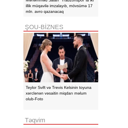
illik müqavilə imzalayıb, mövsümə 17
mln. avro qazanacaq
ŞOU-BİZNES
Teylor Svift və Trevis Kelsinin toyuna
xərclənən vəsaitin miqdarı məlum
olub-Foto
Təqvim