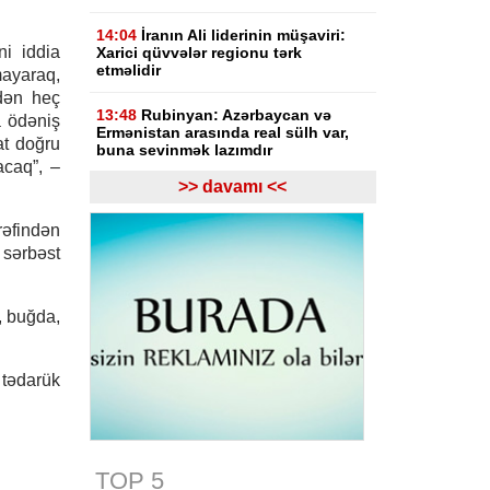
14:04
İranın Ali liderinin müşaviri:
ni iddia
Xarici qüvvələr regionu tərk
etməlidir
ayaraq,
dən heç
13:48
Rubinyan: Azərbaycan və
a ödəniş
Ermənistan arasında real sülh var,
at doğru
buna sevinmək lazımdır
acaq”, –
>> davamı <<
13:08
Gürcüstan hakimiyyəti Rusiya
ilə müharibənin başlamasında
rəfindən
Saakaşvilini günahlandırıb
 sərbəst
12:47
Ermənistanın Baş naziri Nikol
Paşinyan Azərbaycan Prezidenti
İlham Əliyevə zəng edib
, buğda,
12:27
Bazar günü Azərbaycanda 40
dərəcə isti olacaq
 tədarük
11:33
Türkiyəli ekspert: İlham
Əliyevin rəhbərliyi ilə tarixi dönüş
baş verdi
TOP 5