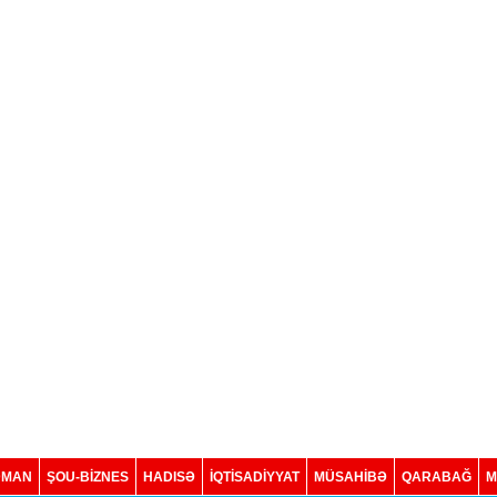
DMAN
ŞOU-BİZNES
HADISƏ
İQTISADIYYAT
MÜSAHİBƏ
QARABAĞ
M