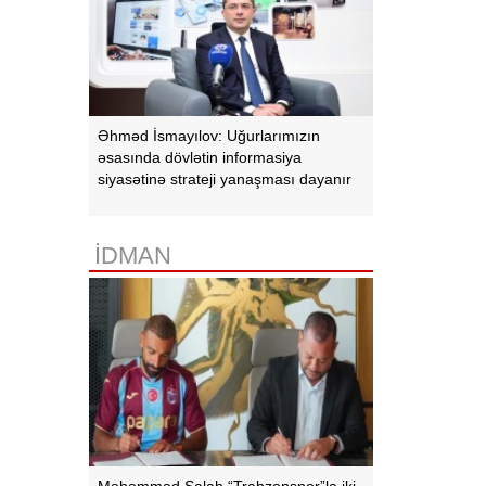
Əhməd İsmayılov: Uğurlarımızın
əsasında dövlətin informasiya
siyasətinə strateji yanaşması dayanır
İDMAN
Məhəmməd Salah “Trabzonspor”la iki