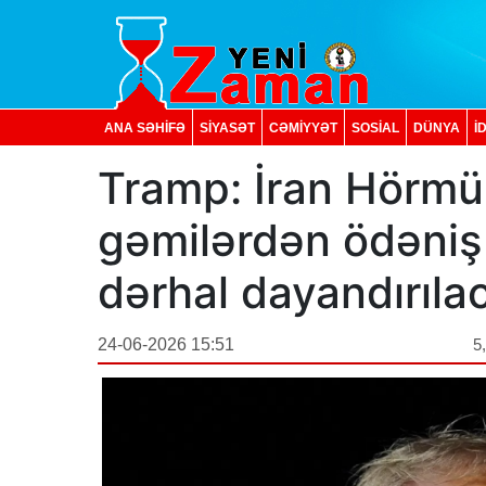
ANA SƏHİFƏ
SİYASƏT
CƏMİYYƏT
SOSIAL
DÜNYA
İ
Tramp: İran Hörm
gəmilərdən ödəniş 
dərhal dayandırıla
24-06-2026 15:51
5