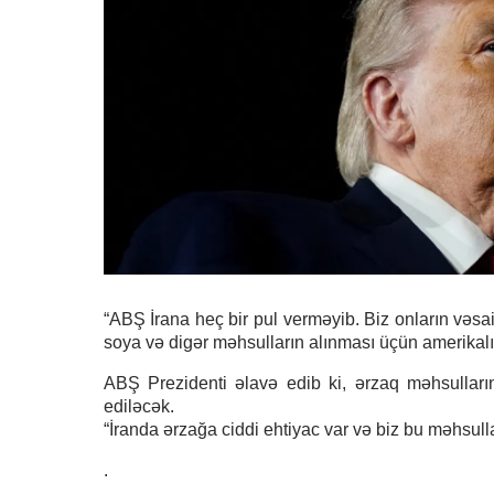
“ABŞ İrana heç bir pul verməyib. Biz onların vəsait
soya və digər məhsulların alınması üçün amerikalı 
ABŞ Prezidenti əlavə edib ki, ərzaq məhsulları
ediləcək.
“İranda ərzağa ciddi ehtiyac var və biz bu məhsull
.