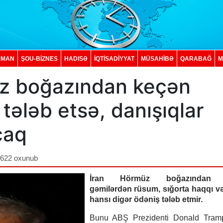
DMAN
ŞOU-BİZNES
HADISƏ
İQTISADIYYAT
MÜSAHİBƏ
QARABAĞ
M
üz boğazından keçən
tələb etsə, danışıqlar
caq
,622 oxunub
İran Hörmüz boğazından 
gəmilərdən rüsum, sığorta haqqı və
hansı digər ödəniş tələb etmir.
Bunu ABŞ Prezidenti Donald Tramp