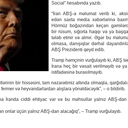
Social” hesabında yazıb.
“İran ABŞ-a məlumat verib ki, əksi
edən saxta media xəbərlərinə baxm
Hörmüz boğazından keçən gəmilər
bir rüsum, sığorta haqqı və ya başq
tələb etmir və almır. Əgər bu məlum
olmasa, danışıqlar dərhal dayandırıl
ABŞ Prezidenti qeyd edib.
Tramp həmçinin vurğulayıb ki, ABŞ tə
İrana heç bir vəsait verilməyib və ya
istifadəsinə buraxılmayıb.
lərinin bir hissəsini, tam nəzarətimiz altında olmaqla, qarğıdalı
fermer və heyvandarlardan alışlara yönəldəcəyik”, – o bildirib.
na İranda ciddi ehtiyac var və bu məhsullar yalnız ABŞ-dan
arı onlar üçün yalnız ABŞ-dan alacağıq”, – Tramp vurğulayıb.