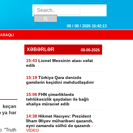
08 / 08 / 2026 16:42:13
ARAQLI
XƏBƏRLƏR
08-08-2026
15:43
Lionel Messinin atası vəfat
edib
15:19
Türkiyə Qara dənizdə
gəmilərin keçidini məhdudlaşdırır
15:06
FHN çimərliklərdə
təhlükəsizlik qaydaları ilə bağlı
əhaliyə müraciət edib
keçən
 ya hər
14:38
Hikmət Hacıyev: Prezident
İlham Əliyev müharibəni qazandı,
eyni zamanda sülhü də qazandı
-
 “Truth
VİDEO