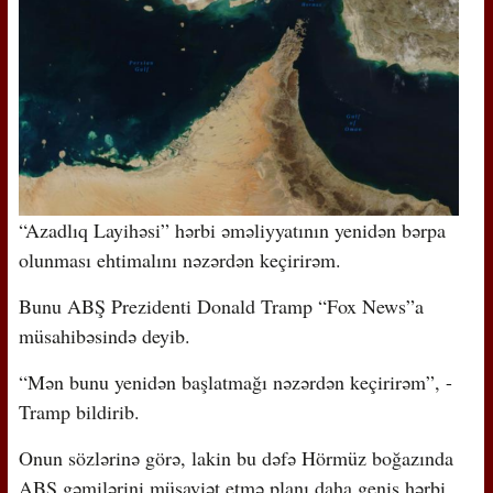
“Azadlıq Layihəsi” hərbi əməliyyatının yenidən bərpa
olunması ehtimalını nəzərdən keçirirəm.
Bunu ABŞ Prezidenti Donald Tramp “Fox News”a
müsahibəsində deyib.
“Mən bunu yenidən başlatmağı nəzərdən keçirirəm”, -
Tramp bildirib.
Onun sözlərinə görə, lakin bu dəfə Hörmüz boğazında
ABŞ gəmilərini müşayiət etmə planı daha geniş hərbi