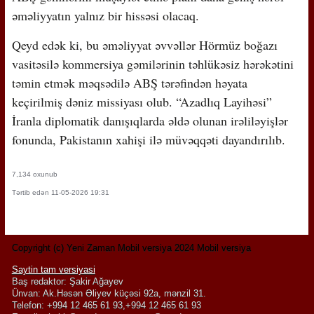
əməliyyatın yalnız bir hissəsi olacaq.
Qeyd edək ki, bu əməliyyat əvvəllər Hörmüz boğazı
vasitəsilə kommersiya gəmilərinin təhlükəsiz hərəkətini
təmin etmək məqsədilə ABŞ tərəfindən həyata
keçirilmiş dəniz missiyası olub. “Azadlıq Layihəsi”
İranla diplomatik danışıqlarda əldə olunan irəliləyişlər
fonunda, Pakistanın xahişi ilə müvəqqəti dayandırılıb.
7,134 oxunub
Tərtib edən 11-05-2026 19:31
Copyright (c) Yeni Zaman Mobil versiya 2024 Mobil versiya
Saytin tam versiyasi
Baş redaktor: Şakir Ağayev
Ünvan: Ak.Həsən Əliyev küçəsi 92a, mənzil 31.
Telefon: +994 12 465 61 93,+994 12 465 61 93