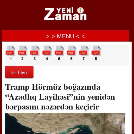
> > MENU < <
← Geri
Tramp Hörmüz boğazında
“Azadlıq Layihəsi”nin yenidən
bərpasını nəzərdən keçirir