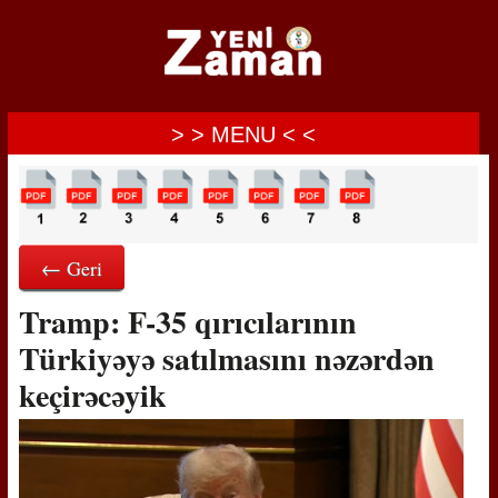
> > MENU < <
← Geri
Tramp: F-35 qırıcılarının
Türkiyəyə satılmasını nəzərdən
keçirəcəyik