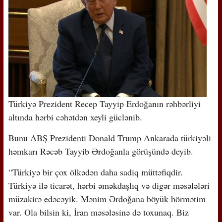
Türkiyə Prezident Recep Tayyip Erdoğanın rəhbərliyi
altında hərbi cəhətdən xeyli güclənib.
Bunu ABŞ Prezidenti Donald Trump Ankarada türkiyəli
həmkarı Rəcəb Tayyib Ərdoğanla görüşündə deyib.
“Türkiyə bir çox ölkədən daha sadiq müttəfiqdir.
Türkiyə ilə ticarət, hərbi əməkdaşlıq və digər məsələləri
müzakirə edəcəyik. Mənim Ərdoğana böyük hörmətim
var. Ola bilsin ki, İran məsələsinə də toxunaq. Biz