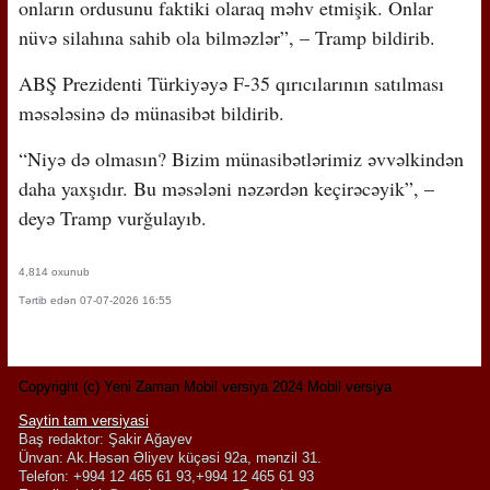
onların ordusunu faktiki olaraq məhv etmişik. Onlar
nüvə silahına sahib ola bilməzlər”, – Tramp bildirib.
ABŞ Prezidenti Türkiyəyə F-35 qırıcılarının satılması
məsələsinə də münasibət bildirib.
“Niyə də olmasın? Bizim münasibətlərimiz əvvəlkindən
daha yaxşıdır. Bu məsələni nəzərdən keçirəcəyik”, –
deyə Tramp vurğulayıb.
4,814 oxunub
Tərtib edən 07-07-2026 16:55
Copyright (c) Yeni Zaman Mobil versiya 2024 Mobil versiya
Saytin tam versiyasi
Baş redaktor: Şakir Ağayev
Ünvan: Ak.Həsən Əliyev küçəsi 92a, mənzil 31.
Telefon: +994 12 465 61 93,+994 12 465 61 93