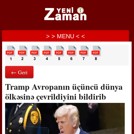
> > MENU < <
← Geri
Tramp Avropanın üçüncü dünya
ölkəsinə çevrildiyini bildirib