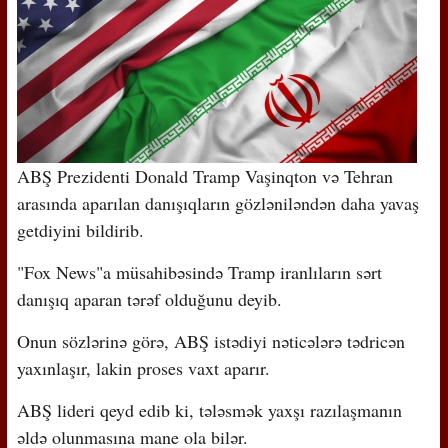
ABŞ Prezidenti Donald Tramp Vaşinqton və Tehran
arasında aparılan danışıqların gözləniləndən daha yavaş
getdiyini bildirib.
"Fox News"a müsahibəsində Tramp iranlıların sərt
danışıq aparan tərəf olduğunu deyib.
Onun sözlərinə görə, ABŞ istədiyi nəticələrə tədricən
yaxınlaşır, lakin proses vaxt aparır.
ABŞ lideri qeyd edib ki, tələsmək yaxşı razılaşmanın
əldə olunmasına mane ola bilər.