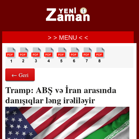
> > MENU < <
← Geri
Tramp: ABŞ və İran arasında
danışıqlar ləng irəliləyir