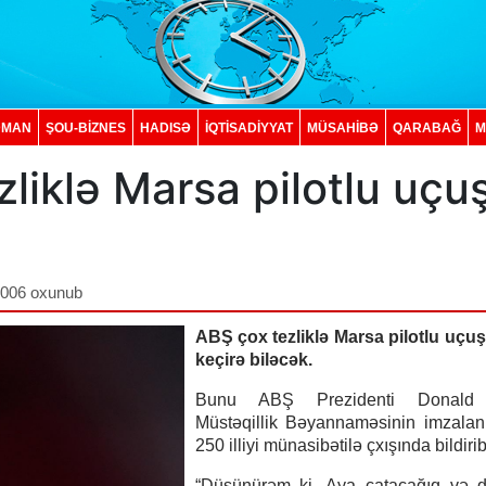
DMAN
ŞOU-BİZNES
HADISƏ
İQTISADIYYAT
MÜSAHİBƏ
QARABAĞ
M
liklə Marsa pilotlu uçu
,006 oxunub
ABŞ çox tezliklə Marsa pilotlu uçu
keçirə biləcək.
Bunu ABŞ Prezidenti Donald
Müstəqillik Bəyannaməsinin imzalan
250 illiyi münasibətilə çxışında bildirib
“Düşünürəm ki, Aya çatacağıq və 