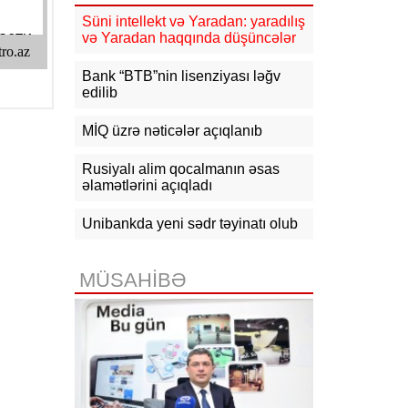
15:50
Ədliyyə naziri Lerik rayonunda
Süni intellekt və Yaradan: yaradılış
vətəndaşları qəbul edib
və Yaradan haqqında düşüncələr
15:24
Bakının mərkəzində 3
Bank “BTB”nin lisenziyası ləğv
obyektdə və evdə yanğın
edilib
söndürülüb, 2 nəfər tüstüdən
zəhərlənib
MİQ üzrə nəticələr açıqlanıb
15:02
Ukrayna aqrar sektora yardım
üçün Aİ-dən 220 milyon avro istəyir
Rusiyalı alim qocalmanın əsas
əlamətlərini açıqladı
14:50
Türkiyə, Səudiyyə Ərəbistanı
və Pakistan Məkkə Sazişini
Unibankda yeni sədr təyinatı olub
imzalayıb: Üzvlərdən birinə hücum
hamısına hücum sayılacaq
MÜSAHİBƏ
14:30
Tramp: İran razılaşma əldə
etmək istəyir