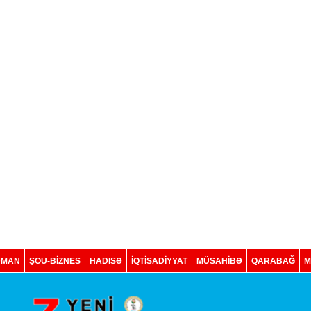
DMAN
ŞOU-BİZNES
HADISƏ
İQTISADIYYAT
MÜSAHİBƏ
QARABAĞ
M