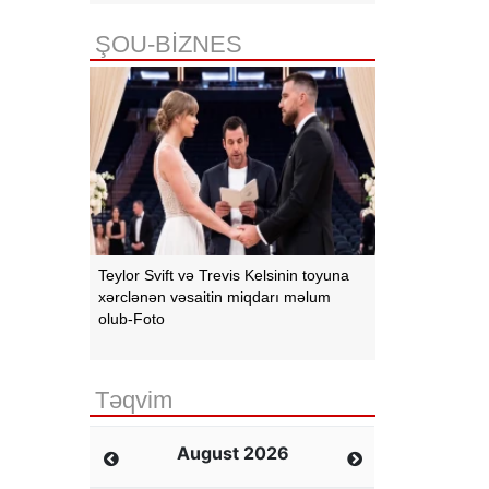
ŞOU-BİZNES
Teylor Svift və Trevis Kelsinin toyuna
xərclənən vəsaitin miqdarı məlum
olub-Foto
Təqvim
August 2026