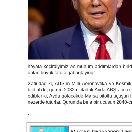
həyata keçirdiyimiz ən mühüm addımlardan biridi
onları böyük fərqlə qabaqlayırıq”.
Xatırldaq ki, ABŞ-ın Milli Aeronavtika və Kosm
bildirib ki, qurum 2032-ci ilədək Ayda ABŞ-a mə
ediblər ki, Ayda gələcəkdə Marsa pilotlu uçuşun 
nəzərdə tuturlar. Qurumda belə bir uçuşun 2040-cı i
.