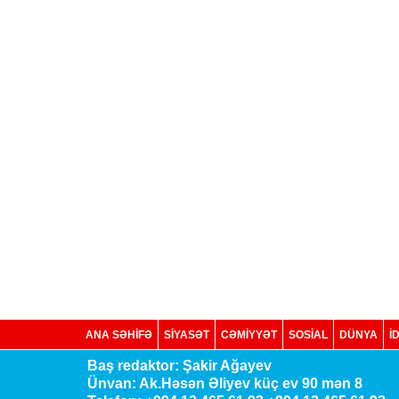
ANA SƏHİFƏ
SİYASƏT
CƏMİYYƏT
SOSIAL
DÜNYA
İ
Baş redaktor: Şakir Ağayev
Ünvan: Ak.Həsən Əliyev küç ev 90 mən 8