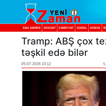
ANA SƏHİFƏ
SİYASƏT
CƏMİYYƏT
SOSIAL
DÜNYA
İ
Tramp: ABŞ çox tez
təşkil edə bilər
05-07-2026 10:12
5