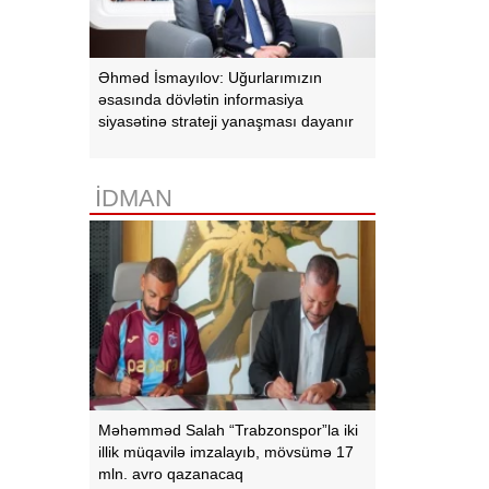
Əhməd İsmayılov: Uğurlarımızın
əsasında dövlətin informasiya
siyasətinə strateji yanaşması dayanır
İDMAN
Məhəmməd Salah “Trabzonspor”la iki
illik müqavilə imzalayıb, mövsümə 17
mln. avro qazanacaq