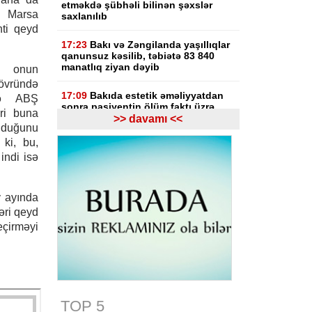
etməkdə şübhəli bilinən şəxslər
ə Marsa
saxlanılıb
ti qeyd
17:23
Bakı və Zəngilanda yaşıllıqlar
qanunsuz kəsilib, təbiətə 83 840
manatlıq ziyan dəyib
, onun
ründə
17:09
Bakıda estetik əməliyyatdan
ilə ABŞ
sonra pasiyentin ölüm faktı üzrə
əri buna
araşdırma başlayıb
>> davamı <<
lduğunu
 ki, bu,
17:03
Lənkəranda təqaüdçüləri
indi isə
aldadan şəxs saxlanılıb
16:39
Səfərbərlik Xidmətinin
y ayında
rüşvətlə bağlı həbs olunan 3
əməkdaşının məhkəməsi başlayır
əri qeyd
eçirməyi
16:26
Bəzi yerlərdə külək
güclənəcək -
XƏBƏRDARLIQ
16:10
Jurnalistika ixtisası üzrə
qabiliyyət imtahanının nəticələri
açıqlanıb
TOP 5