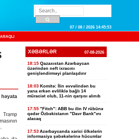
07 / 08 / 2026 14:45:54
ARAQLI
ş
XƏBƏRLƏR
07-08-2026
18:15
Qazaxıstan Azərbaycan
üzərindən neft ixracını
genişləndirməyi planlaşdırır
18:03
Komitə: İlin əvvəlindən bu
yana erkən evliliklə bağlı 14
müraciət olub, 11-nin qarşısı alınıb
ş həyata
17:55
"Fitch": ABB bu ilin IV rübünə
qədər Özbəkistanın "Davr Bank"ını
 Tramp
alacaq
masının
.
17:53
Azərbaycanda xarici ölkələrin
informasiya şəbəkələrinə hücumlar
daha da