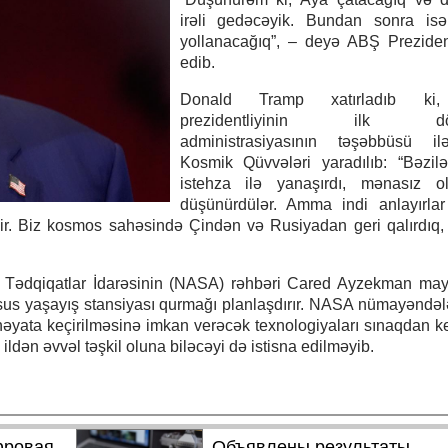
irəli gedəcəyik. Bundan sonra is
yollanacağıq”, – deyə ABŞ Preziden
edib.
Donald Tramp xatırladıb ki
prezidentliyinin ilk döv
administrasiyasının təşəbbüsü 
Kosmik Qüvvələri yaradılıb: “Bəzil
istehza ilə yanaşırdı, mənasız o
düşünürdülər. Amma indi anlayırlar
r. Biz kosmos sahəsində Çindən və Rusiyadan geri qalırdıq, 
ik Tədqiqatlar İdarəsinin (NASA) rəhbəri Cared Ayzekman ma
xsus yaşayış stansiyası qurmağı planlaşdırır. NASA nümayəndəl
həyata keçirilməsinə imkan verəcək texnologiyaları sınaqdan k
ldən əvvəl təşkil oluna biləcəyi də istisna edilməyib.