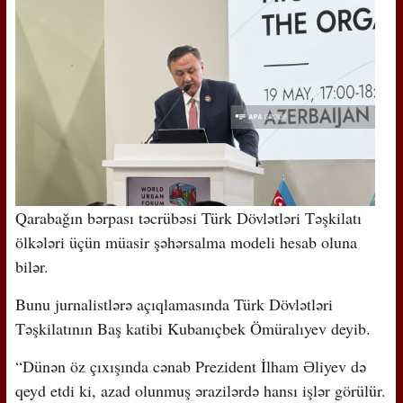
Qarabağın bərpası təcrübəsi Türk Dövlətləri Təşkilatı
ölkələri üçün müasir şəhərsalma modeli hesab oluna
bilər.
Bunu jurnalistlərə açıqlamasında Türk Dövlətləri
Təşkilatının Baş katibi Kubanıçbek Ömüralıyev deyib.
“Dünən öz çıxışında cənab Prezident İlham Əliyev də
qeyd etdi ki, azad olunmuş ərazilərdə hansı işlər görülür.