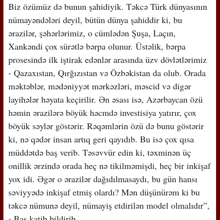
Biz özümüz də bunun şahidiyik. Təkcə Türk dünyasının
nümayəndələri deyil, bütün dünya şahiddir ki, bu
ərazilər, şəhərlərimiz, o cümlədən Şuşa, Laçın,
Xankəndi çox sürətlə bərpa olunur. Üstəlik, bərpa
prosesində ilk iştirak edənlər arasında üzv dövlətlərimiz
- Qazaxıstan, Qırğızıstan və Özbəkistan da olub. Orada
məktəblər, mədəniyyət mərkəzləri, məscid və digər
layihələr həyata keçirilir. Ən əsası isə, Azərbaycan özü
həmin ərazilərə böyük həcmdə investisiya yatırır, çox
böyük səylər göstərir. Rəqəmlərin özü də bunu göstərir
ki, nə qədər insan artıq geri qayıdıb. Bu isə çox qısa
müddətdə baş verib. Təsəvvür edin ki, təxminən üç
onillik ərzində orada heç nə tikilməmişdi, heç bir inkişaf
yox idi. Əgər o ərazilər dağıdılmasaydı, bu gün hansı
səviyyədə inkişaf etmiş olardı? Mən düşünürəm ki bu
təkcə nümunə deyil, nümayiş etdirilən model olmalıdır”,
- Baş katib bildirib.