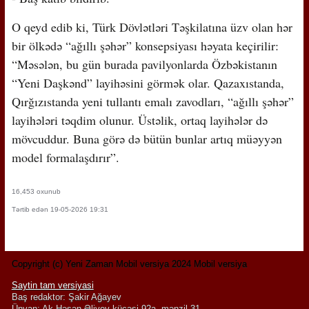
O qeyd edib ki, Türk Dövlətləri Təşkilatına üzv olan hər
bir ölkədə “ağıllı şəhər” konsepsiyası həyata keçirilir:
“Məsələn, bu gün burada pavilyonlarda Özbəkistanın
“Yeni Daşkənd” layihəsini görmək olar. Qazaxıstanda,
Qırğızıstanda yeni tullantı emalı zavodları, “ağıllı şəhər”
layihələri təqdim olunur. Üstəlik, ortaq layihələr də
mövcuddur. Buna görə də bütün bunlar artıq müəyyən
model formalaşdırır”.
16,453 oxunub
Tərtib edən 19-05-2026 19:31
Copyright (c) Yeni Zaman Mobil versiya 2024 Mobil versiya
Saytin tam versiyasi
Baş redaktor: Şakir Ağayev
Ünvan: Ak.Həsən Əliyev küçəsi 92a, mənzil 31.