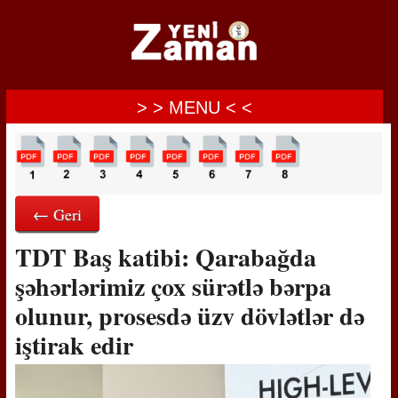
> > MENU < <
← Geri
TDT Baş katibi: Qarabağda
şəhərlərimiz çox sürətlə bərpa
olunur, prosesdə üzv dövlətlər də
iştirak edir