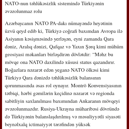
NATO-nun təhlükəsizlik sistemində Türkiyənin
əvəzolunmaz rolu
Azərbaycanın NATO PA-dakı nümayəndə heyətinin
üzvü qeyd edib ki, Türkiyə coğrafi baxımdan Avropa ilə
Asiyanın kəsişməsində yerləşən, eyni zamanda Qara
dəniz, Aralıq dənizi, Qafqaz və Yaxın Şərq kimi mühüm
geosiyasi məkanları birləşdirən dövlətdir: “Məhz bu
mövqe ona NATO daxilində xüsusi status qazandırır.
Boğazlara nəzarət edən yeganə NATO ölkəsi kimi
Türkiyə Qara dənizdə təhlükəsizlik balansının
qorunmasında əsas rol oynayır. Montrö Konvensiyasının
tətbiqi, hərbi gəmilərin keçidinə nəzarət və regionda
sabitliyin saxlanılması baxımından Ankaranın mövqeyi
əvəzolunmazdır. Rusiya-Ukrayna müharibəsi dövründə
də Türkiyənin balanslaşdırılmış və məsuliyyətli siyasəti
beynəlxalq ictimaiyyət tərəfindən yüksək