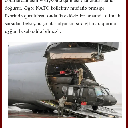
doğurur. Əgər NATO kollektiv müdafiə prinsipi
üzərində qurulubsa, onda üzv dövlətlər arasında etimadı
sarsıdan belə yanaşmalar alyansın strateji maraqlarına
uyğun hesab edilə bilməz”.