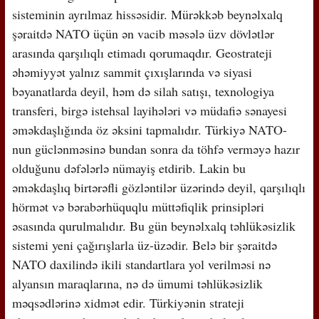
sisteminin ayrılmaz hissəsidir. Mürəkkəb beynəlxalq
şəraitdə NATO üçün ən vacib məsələ üzv dövlətlər
arasında qarşılıqlı etimadı qorumaqdır. Geostrateji
əhəmiyyət yalnız sammit çıxışlarında və siyasi
bəyanatlarda deyil, həm də silah satışı, texnologiya
transferi, birgə istehsal layihələri və müdafiə sənayesi
əməkdaşlığında öz əksini tapmalıdır. Türkiyə NATO-
nun güclənməsinə bundan sonra da töhfə verməyə hazır
olduğunu dəfələrlə nümayiş etdirib. Lakin bu
əməkdaşlıq birtərəfli gözləntilər üzərində deyil, qarşılıqlı
hörmət və bərabərhüquqlu müttəfiqlik prinsipləri
əsasında qurulmalıdır. Bu gün beynəlxalq təhlükəsizlik
sistemi yeni çağırışlarla üz-üzədir. Belə bir şəraitdə
NATO daxilində ikili standartlara yol verilməsi nə
alyansın maraqlarına, nə də ümumi təhlükəsizlik
məqsədlərinə xidmət edir. Türkiyənin strateji