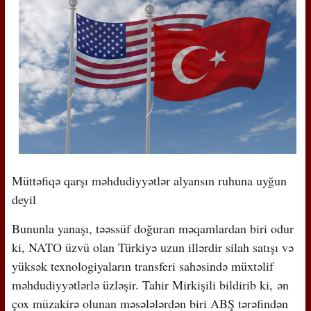
Müttəfiqə qarşı məhdudiyyətlər alyansın ruhuna uyğun
deyil
Bununla yanaşı, təəssüf doğuran məqamlardan biri odur
ki, NATO üzvü olan Türkiyə uzun illərdir silah satışı və
yüksək texnologiyaların transferi sahəsində müxtəlif
məhdudiyyətlərlə üzləşir. Tahir Mirkişili bildirib ki, ən
çox müzakirə olunan məsələlərdən biri ABŞ tərəfindən