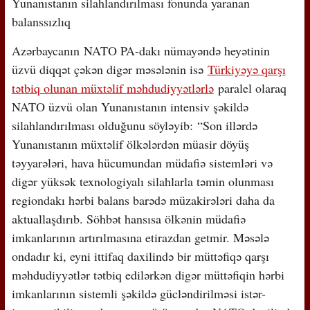
Yunanıstanın silahlandırılması fonunda yaranan
balanssızlıq
Azərbaycanın NATO PA-dakı nümayəndə heyətinin
üzvü diqqət çəkən digər məsələnin isə
Türkiyəyə qarşı
tətbiq olunan müxtəlif məhdudiyyətlərlə
paralel olaraq
NATO üzvü olan Yunanıstanın intensiv şəkildə
silahlandırılması olduğunu söyləyib: “Son illərdə
Yunanıstanın müxtəlif ölkələrdən müasir döyüş
təyyarələri, hava hücumundan müdafiə sistemləri və
digər yüksək texnologiyalı silahlarla təmin olunması
regiondakı hərbi balans barədə müzakirələri daha da
aktuallaşdırıb. Söhbət hansısa ölkənin müdafiə
imkanlarının artırılmasına etirazdan getmir. Məsələ
ondadır ki, eyni ittifaq daxilində bir müttəfiqə qarşı
məhdudiyyətlər tətbiq edilərkən digər müttəfiqin hərbi
imkanlarının sistemli şəkildə gücləndirilməsi istər-