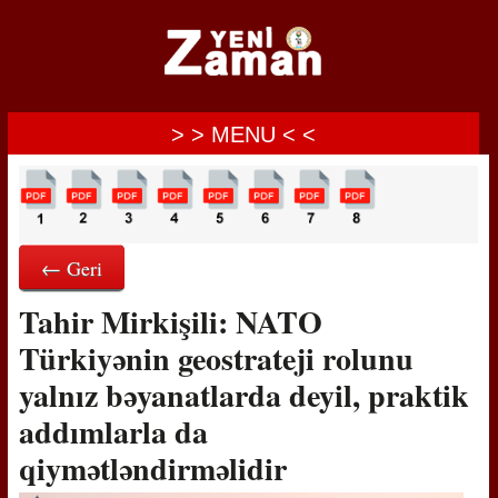
> > MENU < <
← Geri
Tahir Mirkişili: NATO
Türkiyənin geostrateji rolunu
yalnız bəyanatlarda deyil, praktik
addımlarla da
qiymətləndirməlidir