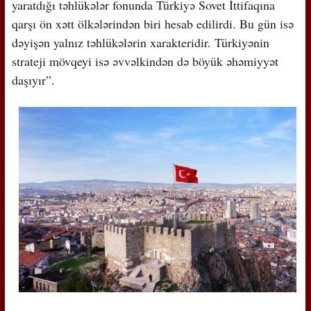
yaratdığı təhlükələr fonunda Türkiyə Sovet İttifaqına
qarşı ön xətt ölkələrindən biri hesab edilirdi. Bu gün isə
dəyişən yalnız təhlükələrin xarakteridir. Türkiyənin
strateji mövqeyi isə əvvəlkindən də böyük əhəmiyyət
daşıyır”.