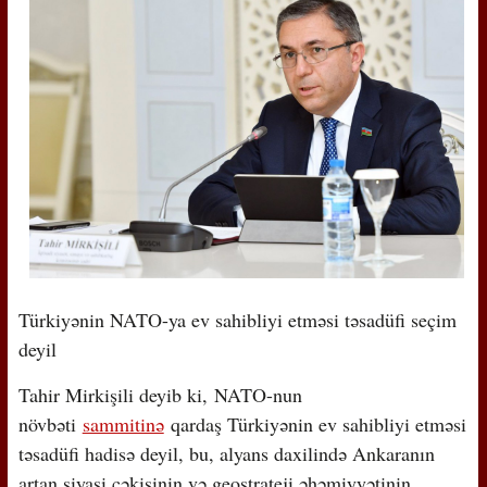
Türkiyənin NATO-ya ev sahibliyi etməsi təsadüfi seçim
deyil
Tahir Mirkişili deyib ki, NATO-nun
növbəti
sammitinə
qardaş Türkiyənin ev sahibliyi etməsi
təsadüfi hadisə deyil, bu, alyans daxilində Ankaranın
artan siyasi çəkisinin və geostrateji əhəmiyyətinin