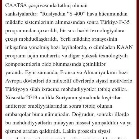
CAATSA çərçivəsində tətbiq olunan
sanksiyalardır: “Rusiyadan “S-400” hava hücumundan
müdafiə sistemlərinin alınmasından sonra Türkiyə F-35
proqramından çıxarıldı, bir sıra hərbi texnologiyalara
çıxışı məhdudlaşdırıldı. Yerli müdafiə sənayesinin
inkişafına yönəlmiş bəzi layihələrdə, o cümlədən KAAN
proqramı üçün mühərrik və digər yüksək texnologiyalı
komponentlərin əldə olunmasında çətinliklər
yarandı. Eyni zamanda, Fransa və Almaniya kimi bəzi
Avropa dövlətləri də müxtəlif dövrlərdə siyasi motivlərlə
Türkiyəyə silah ixracına məhdudiyyətlər tətbiq etdilər.
Xüsusilə 2019-cu ildə Suriyanın şimalında keçirilən
antiterror əməliyyatlarından sonra tətbiq olunan
embarqolar buna nümunədir. Doğrudur, sonrakı illərdə
bu məhdudiyyətlərin müəyyən hissəsi yumşaldıldı və ya
qismən aradan qaldırıldı. Lakin prosesin siyasi
qərarlardan asılı vəziyyətdə qalması özü ciddi suallar