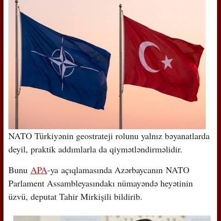
NATO Türkiyənin geostrateji rolunu yalnız bəyanatlarda
deyil, praktik addımlarla da qiymətləndirməlidir.
Bunu
APA
-ya açıqlamasında Azərbaycanın NATO
Parlament Assambleyasındakı nümayəndə heyətinin
üzvü, deputat Tahir Mirkişili bildirib.