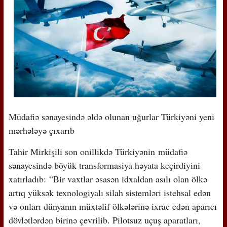
Müdafiə sənayesində əldə olunan uğurlar Türkiyəni yeni
mərhələyə çıxarıb
Tahir Mirkişili son onillikdə Türkiyənin müdafiə
sənayesində böyük transformasiya həyata keçirdiyini
xatırladıb: “Bir vaxtlar əsasən idxaldan asılı olan ölkə
artıq yüksək texnologiyalı silah sistemləri istehsal edən
və onları dünyanın müxtəlif ölkələrinə ixrac edən aparıcı
dövlətlərdən birinə çevrilib. Pilotsuz uçuş aparatları,