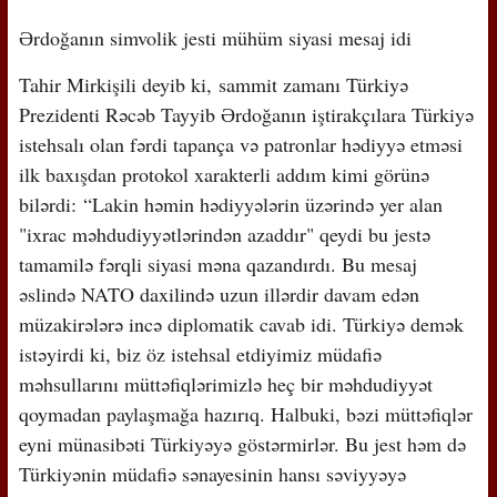
Ərdoğanın simvolik jesti mühüm siyasi mesaj idi
Tahir Mirkişili deyib ki, sammit zamanı Türkiyə
Prezidenti Rəcəb Tayyib Ərdoğanın iştirakçılara Türkiyə
istehsalı olan fərdi tapança və patronlar hədiyyə etməsi
ilk baxışdan protokol xarakterli addım kimi görünə
bilərdi: “Lakin həmin hədiyyələrin üzərində yer alan
"ixrac məhdudiyyətlərindən azaddır" qeydi bu jestə
tamamilə fərqli siyasi məna qazandırdı. Bu mesaj
əslində NATO daxilində uzun illərdir davam edən
müzakirələrə incə diplomatik cavab idi. Türkiyə demək
istəyirdi ki, biz öz istehsal etdiyimiz müdafiə
məhsullarını müttəfiqlərimizlə heç bir məhdudiyyət
qoymadan paylaşmağa hazırıq. Halbuki, bəzi müttəfiqlər
eyni münasibəti Türkiyəyə göstərmirlər. Bu jest həm də
Türkiyənin müdafiə sənayesinin hansı səviyyəyə