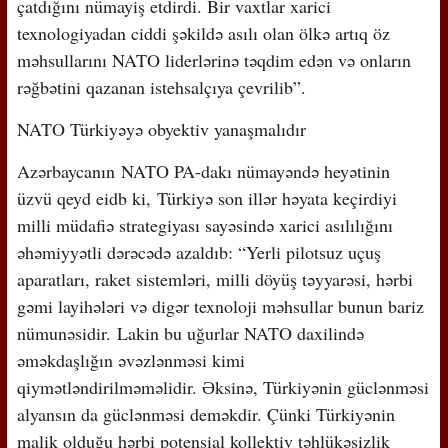
çatdığını nümayiş etdirdi. Bir vaxtlar xarici
texnologiyadan ciddi şəkildə asılı olan ölkə artıq öz
məhsullarını NATO liderlərinə təqdim edən və onların
rəğbətini qazanan istehsalçıya çevrilib”.
NATO T
ürkiyəyə obyektiv yanaşmalıdır
Azərbaycanın NATO PA-dakı nümayəndə heyətinin
üzvü qeyd eidb ki, Türkiyə son illər həyata keçirdiyi
milli müdafiə strategiyası sayəsində xarici asılılığını
əhəmiyyətli dərəcədə azaldıb: “Yerli pilotsuz uçuş
aparatları, raket sistemləri, milli döyüş təyyarəsi, hərbi
gəmi layihələri və digər texnoloji məhsullar bunun bariz
nümunəsidir. Lakin bu uğurlar NATO daxilində
əməkdaşlığın əvəzlənməsi kimi
qiymətləndirilməməlidir. Əksinə, Türkiyənin güclənməsi
alyansın da güclənməsi deməkdir. Çünki Türkiyənin
malik olduğu hərbi potensial kollektiv təhlükəsizlik