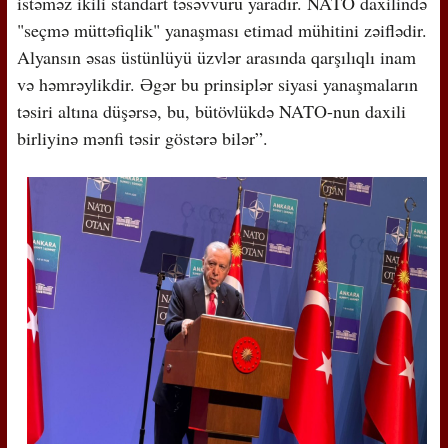
istəməz ikili standart təsəvvürü yaradır. NATO daxilində
"seçmə müttəfiqlik" yanaşması etimad mühitini zəiflədir.
Alyansın əsas üstünlüyü üzvlər arasında qarşılıqlı inam
və həmrəylikdir. Əgər bu prinsiplər siyasi yanaşmaların
təsiri altına düşərsə, bu, bütövlükdə NATO-nun daxili
birliyinə mənfi təsir göstərə bilər”.