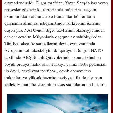
qiymətləndirildi. Digər tərəfdən, Yaxın Şərqdə baş verən
proseslər göstərir ki, terrorizmlə mübarizə, qaçqın
axınının idarə olunması və humanitar böhranların
qarşısının alınması istiqamətində Türkiyənin üzərinə
düşən yük NATO-nun digər üzvlərinin əksəriyyətindən
qat-qat çoxdur. Milyonlarla qaçqına ev sahibliyi edən
Türkiyə təkcə öz sərhədlərini deyil, eyni zamanda
Avropanın təhlükəsizliyini də qoruyur. Bu gün NATO
daxilində ABŞ Silahlı Qüvvələrindən sonra ikinci ən
böyük orduya malik olan Türkiyə yalnız hərbi potensialı
ilə deyil, əməliyyat təcrübəsi, çevik qərarvermə
imkanları və yüksək hazırlıq səviyyəsi ilə də alyansın
kollektiv müdafiə sisteminin əsas sütunlarından biridir”.