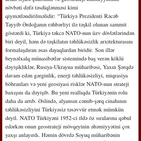
növbəti dəfə təsdiqlənməsi kimi
qiymətləndirilməlidir: “Türkiyə Prezidenti Rəcəb
Tayyib Ərdoğanın rəhbərliyi ilə təşkil olunan sammit
göstərdi ki, Türkiyə təkcə NATO-nun üzv dövlətlərindən
biri deyil, həm də təşkilatın təhlükəsizlik arxitekturasını
formalaşdıran əsas dayaqlardan biridir. Son illər
beynəlxalq münasibətlər sistemində baş verən köklü
dəyişikliklər, Rusiya-Ukrayna müharibəsi, Yaxın Şərqdə
davam edən gərginlik, enerji təhlükəsizliyi, miqrasiya
böhranları və yeni geosiyasi risklər NATO-nun strateji
baxışını da dəyişib. Bu yeni reallıqda Türkiyənin rolu
daha da artıb. Əslində, alyansın cənub-şərq cinahının
təhlükəsizliyini Türkiyəsiz təsəvvür etmək mümkün
deyil. NATO Türkiyəni 1952-ci ildə öz sıralarına qəbul
edərkən onun geostrateji mövqeyinin əhəmiyyətini çox
yaxşı anlayırdı. Həmin dövrdə Soyuq müharibənin