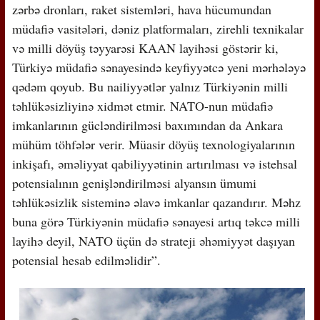
zərbə dronları, raket sistemləri, hava hücumundan
müdafiə vasitələri, dəniz platformaları, zirehli texnikalar
və milli döyüş təyyarəsi KAAN layihəsi göstərir ki,
Türkiyə müdafiə sənayesində keyfiyyətcə yeni mərhələyə
qədəm qoyub. Bu nailiyyətlər yalnız Türkiyənin milli
təhlükəsizliyinə xidmət etmir. NATO-nun müdafiə
imkanlarının gücləndirilməsi baxımından da Ankara
mühüm töhfələr verir. Müasir döyüş texnologiyalarının
inkişafı, əməliyyat qabiliyyətinin artırılması və istehsal
potensialının genişləndirilməsi alyansın ümumi
təhlükəsizlik sisteminə əlavə imkanlar qazandırır. Məhz
buna görə Türkiyənin müdafiə sənayesi artıq təkcə milli
layihə deyil, NATO üçün də strateji əhəmiyyət daşıyan
potensial hesab edilməlidir”.