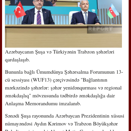
Azərbaycanın Şuşa və Türkiyənin Trabzon şəhərləri
qardaşlaşıb.
Bununla bağlı Ümumdünya Şəhərsalma Forumunun 13-
cü sessiyası (WUF13) çərçivəsində "Bağlantının
mərkəzində şəhərlər: şəhər yenidənqurması və regional
əməkdaşlıq" mövzusunda tədbirdə əməkdaşlığa dair
Anlaşma Memorandumu imzalanıb.
Sənədi Şuşa rayonunda Azərbaycan Prezidentinin xüsusi
nümayəndəsi Aydın Kərimov və Trabzon Böyükşəhər