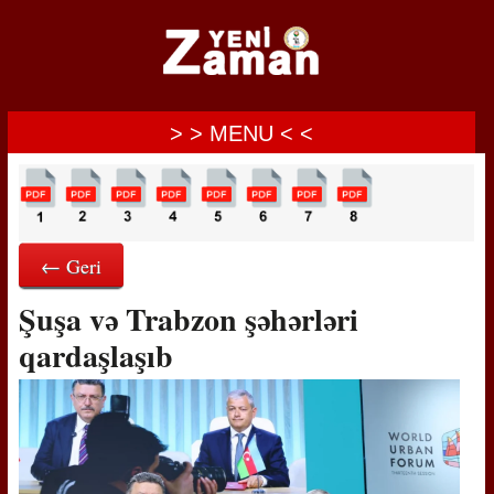
> > MENU < <
← Geri
Şuşa və Trabzon şəhərləri
qardaşlaşıb