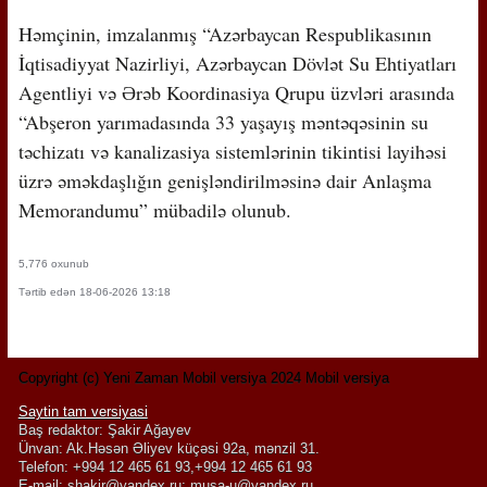
Həmçinin, imzalanmış “Azərbaycan Respublikasının
İqtisadiyyat Nazirliyi, Azərbaycan Dövlət Su Ehtiyatları
Agentliyi və Ərəb Koordinasiya Qrupu üzvləri arasında
“Abşeron yarımadasında 33 yaşayış məntəqəsinin su
təchizatı və kanalizasiya sistemlərinin tikintisi layihəsi
üzrə əməkdaşlığın genişləndirilməsinə dair Anlaşma
Memorandumu” mübadilə olunub.
5,776 oxunub
Tərtib edən 18-06-2026 13:18
Copyright (c) Yeni Zaman Mobil versiya 2024 Mobil versiya
Saytin tam versiyasi
Baş redaktor: Şakir Ağayev
Ünvan: Ak.Həsən Əliyev küçəsi 92a, mənzil 31.
Telefon: +994 12 465 61 93,+994 12 465 61 93
E-mail:
shakir@yandex.ru
;
musa-u@yandex.ru