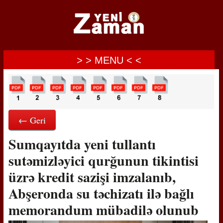
> > MENU < <
← Geri
Sumqayıtda yeni tullantı
sutəmizləyici qurğunun tikintisi
üzrə kredit sazişi imzalanıb,
Abşeronda su təchizatı ilə bağlı
memorandum mübadilə olunub