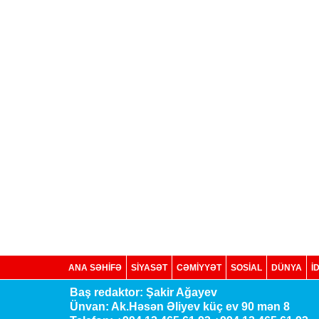
ANA SƏHİFƏ
SİYASƏT
CƏMİYYƏT
SOSIAL
DÜNYA
İ
Baş redaktor: Şakir Ağayev
Ünvan: Ak.Həsən Əliyev küç ev 90 mən 8