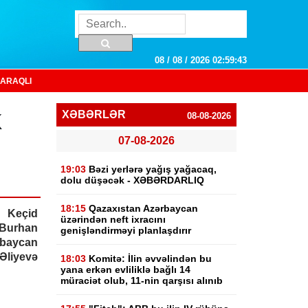
08 / 08 / 2026 02:59:44
ARAQLI
k
XƏBƏRLƏR
08-08-2026
07-08-2026
19:03
Bəzi yerlərə yağış yağacaq,
dolu düşəcək - XƏBƏRDARLIQ
18:15
Qazaxıstan Azərbaycan
 Keçid
üzərindən neft ixracını
-Burhan
genişləndirməyi planlaşdırır
baycan
Əliyevə
18:03
Komitə: İlin əvvəlindən bu
yana erkən evliliklə bağlı 14
müraciət olub, 11-nin qarşısı alınıb