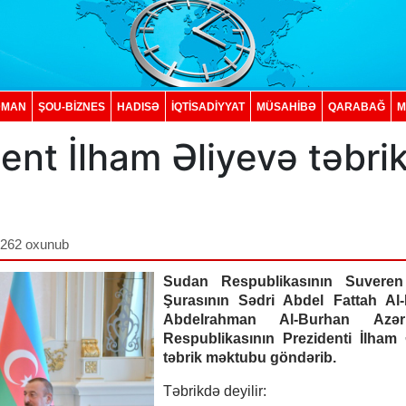
DMAN
ŞOU-BİZNES
HADISƏ
İQTISADIYYAT
MÜSAHİBƏ
QARABAĞ
M
ent İlham Əliyevə təbri
,262 oxunub
Sudan Respublikasının Suveren
Şurasının Sədri Abdel Fattah Al
Abdelrahman Al-Burhan Azər
Respublikasının Prezidenti İlham 
təbrik məktubu göndərib.
Təbrikdə deyilir: