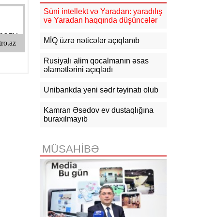
güclənəcək -
XƏBƏRDARLIQ
Süni intellekt və Yaradan: yaradılış
və Yaradan haqqında düşüncələr
16:10
Jurnalistika ixtisası üzrə
qabiliyyət imtahanının nəticələri
açıqlanıb
MİQ üzrə nəticələr açıqlanıb
15:50
Ədliyyə naziri Lerik rayonunda
Rusiyalı alim qocalmanın əsas
vətəndaşları qəbul edib
əlamətlərini açıqladı
15:24
Bakının mərkəzində 3
Unibankda yeni sədr təyinatı olub
obyektdə və evdə yanğın
söndürülüb, 2 nəfər tüstüdən
zəhərlənib
Kamran Əsədov ev dustaqlığına
buraxılmayıb
15:02
Ukrayna aqrar sektora yardım
üçün Aİ-dən 220 milyon avro istəyir
MÜSAHİBƏ
14:50
Türkiyə, Səudiyyə Ərəbistanı
və Pakistan Məkkə Sazişini
imzalayıb: Üzvlərdən birinə hücum
hamısına hücum sayılacaq