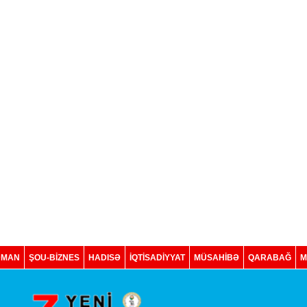
DMAN
ŞOU-BİZNES
HADISƏ
İQTISADIYYAT
MÜSAHİBƏ
QARABAĞ
M