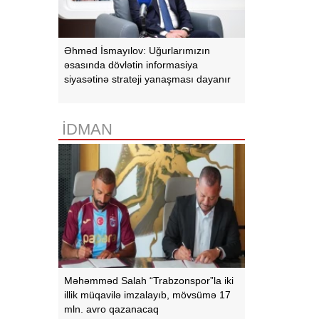
Əhməd İsmayılov: Uğurlarımızın
əsasında dövlətin informasiya
siyasətinə strateji yanaşması dayanır
İDMAN
Məhəmməd Salah “Trabzonspor”la iki
illik müqavilə imzalayıb, mövsümə 17
mln. avro qazanacaq