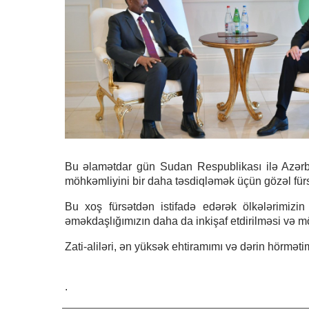
Bu əlamətdar gün Sudan Respublikası ilə Azərbay
möhkəmliyini bir daha təsdiqləmək üçün gözəl fürs
Bu xoş fürsətdən istifadə edərək ölkələrimizin 
əməkdaşlığımızın daha da inkişaf etdirilməsi və m
Zati-aliləri, ən yüksək ehtiramımı və dərin hörməti
.