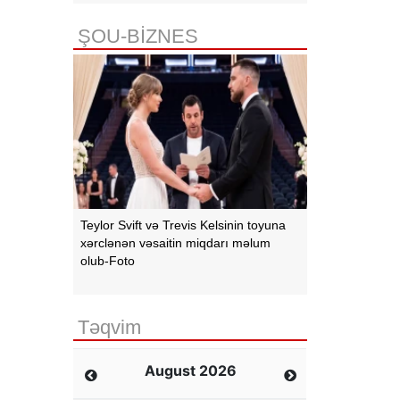
ŞOU-BİZNES
Teylor Svift və Trevis Kelsinin toyuna
xərclənən vəsaitin miqdarı məlum
olub-Foto
Təqvim
August 2026