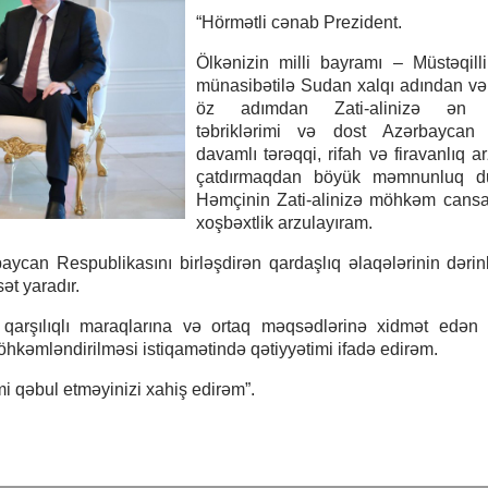
“Hörmətli cənab Prezident.
Ölkənizin milli bayramı – Müstəqil
münasibətilə Sudan xalqı adından v
öz adımdan Zati-alinizə ən 
təbriklərimi və dost Azərbaycan 
davamlı tərəqqi, rifah və firavanlıq a
çatdırmaqdan böyük məmnunluq d
Həmçinin Zati-alinizə möhkəm cansa
xoşbəxtlik arzulayıram.
can Respublikasını birləşdirən qardaşlıq əlaqələrinin dərinl
ət yaradır.
qarşılıqlı maraqlarına və ortaq məqsədlərinə xidmət edən ik
öhkəmləndirilməsi istiqamətində qətiyyətimi ifadə edirəm.
mi qəbul etməyinizi xahiş edirəm”.