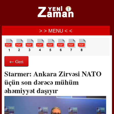
> > MENU < <
← Geri
Starmer: Ankara Zirvəsi NATO
üçün son dərəcə mühüm
əhəmiyyət daşıyır