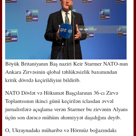
Böyük Britaniyanın Baş naziri Keir Starmer NATO-nun
Ankara Zirvəsinin qlobal təhlükəsizlik baxımından
kritik dövrdə keçirildiyini bildirib.
NATO Dövlət və Hökumət Başçılarının 36-cı Zirvə
Toplantısının ikinci günü keçirilən iclasdan əvvəl
jurnalistlərə açıqlama verən Starmer bu zirvənin Alyans
üçün son dərəcə mühüm əhəmiyyət daşıdığını deyib.
O, Ukraynadakı müharibə və Hörmüz boğazındakı