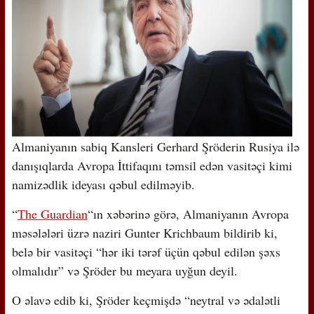
Almaniyanın sabiq Kansleri Gerhard Şröderin Rusiya ilə
danışıqlarda Avropa İttifaqını təmsil edən vasitəçi kimi
namizədlik ideyası qəbul edilməyib.
“
The Guardian
“ın xəbərinə görə, Almaniyanın Avropa
məsələləri üzrə naziri Gunter Krichbaum bildirib ki,
belə bir vasitəçi “hər iki tərəf üçün qəbul edilən şəxs
olmalıdır” və Şröder bu meyara uyğun deyil.
O əlavə edib ki, Şröder keçmişdə “neytral və ədalətli