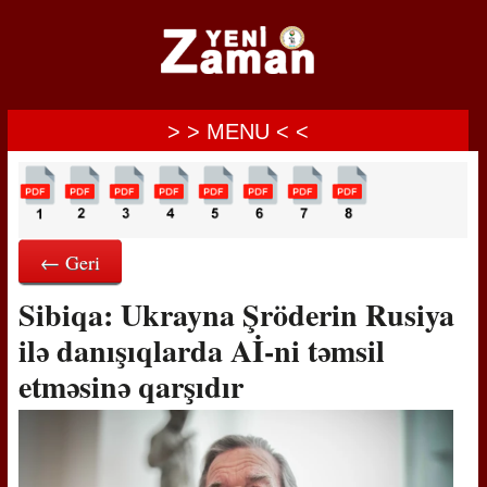
> > MENU < <
← Geri
Sibiqa: Ukrayna Şröderin Rusiya
ilə danışıqlarda Aİ-ni təmsil
etməsinə qarşıdır