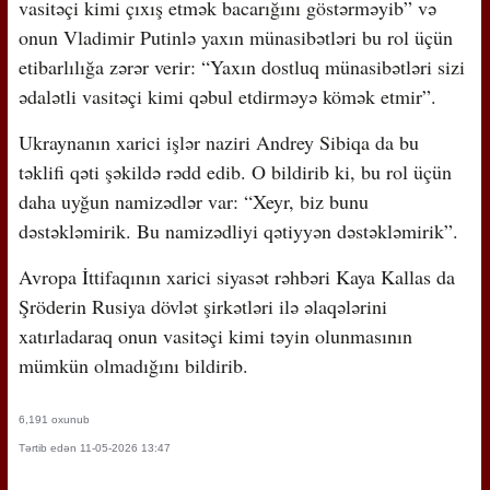
vasitəçi kimi çıxış etmək bacarığını göstərməyib” və
onun Vladimir Putinlə yaxın münasibətləri bu rol üçün
etibarlılığa zərər verir: “Yaxın dostluq münasibətləri sizi
ədalətli vasitəçi kimi qəbul etdirməyə kömək etmir”.
Ukraynanın xarici işlər naziri Andrey Sibiqa da bu
təklifi qəti şəkildə rədd edib. O bildirib ki, bu rol üçün
daha uyğun namizədlər var: “Xeyr, biz bunu
dəstəkləmirik. Bu namizədliyi qətiyyən dəstəkləmirik”.
Avropa İttifaqının xarici siyasət rəhbəri Kaya Kallas da
Şröderin Rusiya dövlət şirkətləri ilə əlaqələrini
xatırladaraq onun vasitəçi kimi təyin olunmasının
mümkün olmadığını bildirib.
6,191 oxunub
Tərtib edən 11-05-2026 13:47