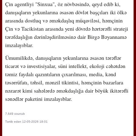
Çin agentliyi "Sinxua", öz növbəsində, qeyd edib ki,
danışıqların yekunlarına əsasən dövlət başçıları iki ölkə
arasında dostluq və əməkdaşlıq müqaviləsi, həmçinin
Çin və Tacikistan arasında yeni dövrdə hərtərəfli strateji
tərəfdaşlığın dərinləşdirilməsinə dair Birgə Bəyannamə
imzalayıblar.
Ümumilikdə, danışıqların yekunlarına əsasən tərəflər
ticarət və investisiyalar, süni intellekt, ekoloji cəhətdən
təmiz faydalı qazıntıların çıxarılması, media, kənd
təsərrüfatı, təhsil, mənzil tikintisi, həmçinin bazarlara
nəzarət kimi sahələrdə əməkdaşlığa dair böyük ikitərəfli
sənədlər paketini imzalayıblar.
7,649 oxunub
Tərtib edən 12-05-2026 18:01