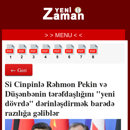
> > MENU < <
← Geri
Si Cinpinlə Rəhmon Pekin və
Düşənbənin tərəfdaşlığını "yeni
dövrdə" dərinləşdirmək barədə
razılığa gəliblər