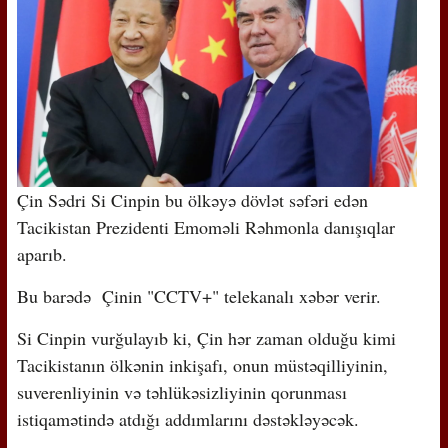
Çin Sədri Si Cinpin bu ölkəyə dövlət səfəri edən
Tacikistan Prezidenti Emoməli Rəhmonla danışıqlar
aparıb.
Bu barədə Çinin "CCTV+" telekanalı xəbər verir.
Si Cinpin vurğulayıb ki, Çin hər zaman olduğu kimi
Tacikistanın ölkənin inkişafı, onun müstəqilliyinin,
suverenliyinin və təhlükəsizliyinin qorunması
istiqamətində atdığı addımlarını dəstəkləyəcək.