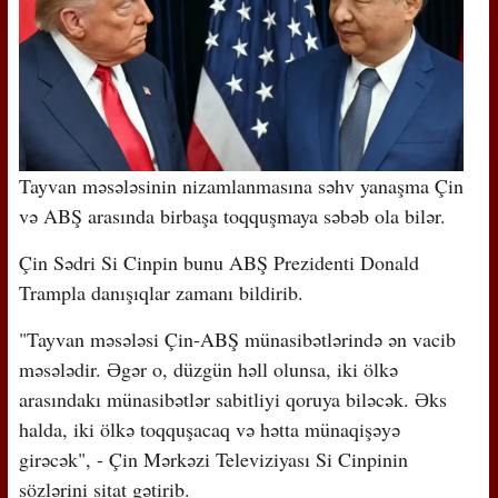
Tayvan məsələsinin nizamlanmasına səhv yanaşma Çin
və ABŞ arasında birbaşa toqquşmaya səbəb ola bilər.
Çin Sədri Si Cinpin bunu ABŞ Prezidenti Donald
Trampla danışıqlar zamanı bildirib.
"Tayvan məsələsi Çin-ABŞ münasibətlərində ən vacib
məsələdir. Əgər o, düzgün həll olunsa, iki ölkə
arasındakı münasibətlər sabitliyi qoruya biləcək. Əks
halda, iki ölkə toqquşacaq və hətta münaqişəyə
girəcək", - Çin Mərkəzi Televiziyası Si Cinpinin
sözlərini sitat gətirib.