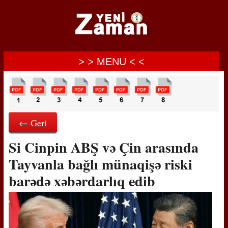
> > MENU < <
← Geri
Si Cinpin ABŞ və Çin arasında
Tayvanla bağlı münaqişə riski
barədə xəbərdarlıq edib