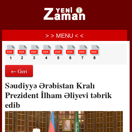
> > MENU < <
← Geri
Səudiyyə Ərəbistan Kralı
Prezident İlham Əliyevi təbrik
edib