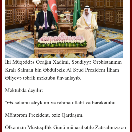
İki Müqəddəs Ocağın Xadimi, Səudiyyə Ərəbistanının
Kralı Salman bin Əbdüləziz Al Səud Prezident İlham
Əliyevə təbrik məktubu ünvanlayıb.
Məktubda deyilir:
"Əs-səlamu əleykum və rəhmətullahi və bərəkətuhu.
Möhtərəm Prezident, əziz Qardaşım.
Ölkənizin Müstəqillik Günü münasibətilə Zati-alinizə ən