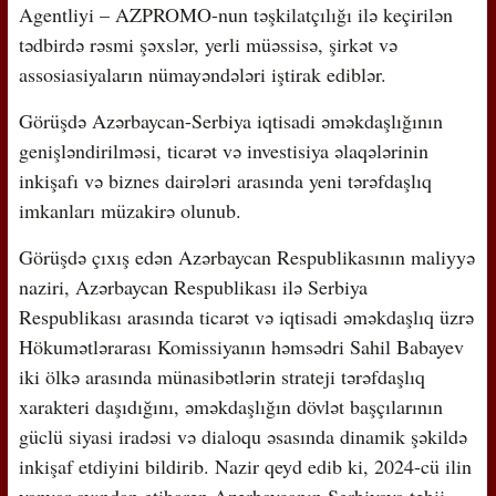
Agentliyi – AZPROMO-nun təşkilatçılığı ilə keçirilən
tədbirdə rəsmi şəxslər, yerli müəssisə, şirkət və
assosiasiyaların nümayəndələri iştirak ediblər.
Görüşdə Azərbaycan-Serbiya iqtisadi əməkdaşlığının
genişləndirilməsi, ticarət və investisiya əlaqələrinin
inkişafı və biznes dairələri arasında yeni tərəfdaşlıq
imkanları müzakirə olunub.
Görüşdə çıxış edən Azərbaycan Respublikasının maliyyə
naziri, Azərbaycan Respublikası ilə Serbiya
Respublikası arasında ticarət və iqtisadi əməkdaşlıq üzrə
Hökumətlərarası Komissiyanın həmsədri Sahil Babayev
iki ölkə arasında münasibətlərin strateji tərəfdaşlıq
xarakteri daşıdığını, əməkdaşlığın dövlət başçılarının
güclü siyasi iradəsi və dialoqu əsasında dinamik şəkildə
inkişaf etdiyini bildirib. Nazir qeyd edib ki, 2024-cü ilin