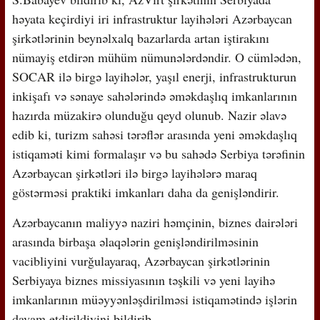
həyata keçirdiyi iri infrastruktur layihələri Azərbaycan
şirkətlərinin beynəlxalq bazarlarda artan iştirakını
nümayiş etdirən mühüm nümunələrdəndir. O cümlədən,
SOCAR ilə birgə layihələr, yaşıl enerji, infrastrukturun
inkişafı və sənaye sahələrində əməkdaşlıq imkanlarının
hazırda müzakirə olunduğu qeyd olunub. Nazir əlavə
edib ki, turizm sahəsi tərəflər arasında yeni əməkdaşlıq
istiqaməti kimi formalaşır və bu sahədə Serbiya tərəfinin
Azərbaycan şirkətləri ilə birgə layihələrə maraq
göstərməsi praktiki imkanları daha da genişləndirir.
Azərbaycanın maliyyə naziri həmçinin, biznes dairələri
arasında birbaşa əlaqələrin genişləndirilməsinin
vacibliyini vurğulayaraq, Azərbaycan şirkətlərinin
Serbiyaya biznes missiyasının təşkili və yeni layihə
imkanlarının müəyyənləşdirilməsi istiqamətində işlərin
davam etdirildiyini bildirib.