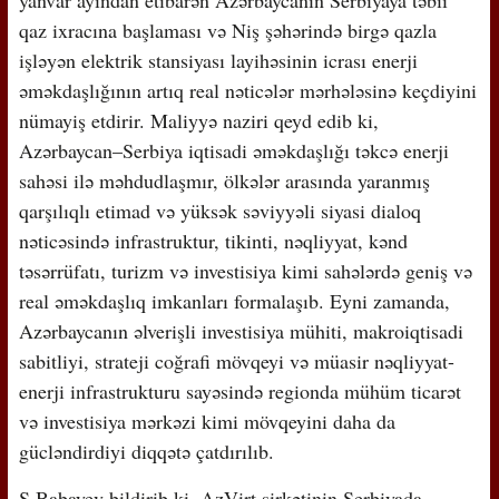
yanvar ayından etibarən Azərbaycanın Serbiyaya təbii
qaz ixracına başlaması və Niş şəhərində birgə qazla
işləyən elektrik stansiyası layihəsinin icrası enerji
əməkdaşlığının artıq real nəticələr mərhələsinə keçdiyini
nümayiş etdirir. Maliyyə naziri qeyd edib ki,
Azərbaycan–Serbiya iqtisadi əməkdaşlığı təkcə enerji
sahəsi ilə məhdudlaşmır, ölkələr arasında yaranmış
qarşılıqlı etimad və yüksək səviyyəli siyasi dialoq
nəticəsində infrastruktur, tikinti, nəqliyyat, kənd
təsərrüfatı, turizm və investisiya kimi sahələrdə geniş və
real əməkdaşlıq imkanları formalaşıb. Eyni zamanda,
Azərbaycanın əlverişli investisiya mühiti, makroiqtisadi
sabitliyi, strateji coğrafi mövqeyi və müasir nəqliyyat-
enerji infrastrukturu sayəsində regionda mühüm ticarət
və investisiya mərkəzi kimi mövqeyini daha da
gücləndirdiyi diqqətə çatdırılıb.
S.Babayev bildirib ki, AzVirt şirkətinin Serbiyada