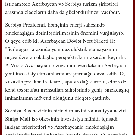
istiqamətdə Azərbaycan və Serbiya turizm şirkətləri
arasında əlaqələrin daha da gücləndirilməsi vacibdir.
Serbiya Prezidenti, həmçinin enerji sahəsində
əməkdaşlığın dərinləşdirilməsinin önəmini vurğulayıb.
O qeyd edib ki, Azərbaycan Dövlət Neft Şirkəti ilə
"Serbiagas" arasında yeni qaz elektrik stansiyasının
inşası üzrə əməkdaşlıq perspektivləri nəzərdən keçirilir.
A.Vuçiç Azərbaycan biznes nümayəndələrini Serbiyada
yeni investisiya imkanlarını araşdırmağa dəvət edib. O,
xüsusilə pərakəndə ticarət, spa və dağ kurortu, eləcə də
kənd təsərrüfatı məhsulları sahələrində geniş əməkdaşlıq
imkanlarının mövcud olduğunu diqqətə çatdırıb.
Serbiya Baş nazirinin birinci müavini və maliyyə naziri
Sinişa Mali isə ölkəsinin investisiya mühiti, iqtisadi
inkişaf prioritetləri və Azərbaycanla əməkdaşlığın
genişləndirilməsi imkanları barədə danışıb. O, qarşılıqlı