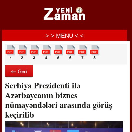
> > MENU < <
← Geri
Serbiya Prezidenti ilə
Azərbaycanın biznes
nümayəndələri arasında görüş
keçirilib