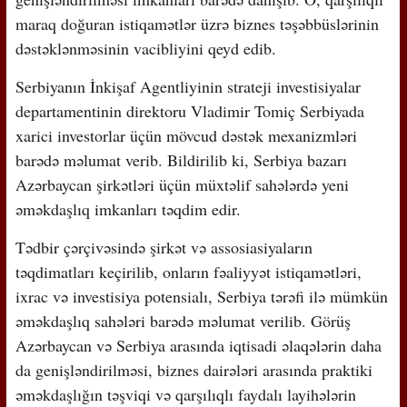
maraq doğuran istiqamətlər üzrə biznes təşəbbüslərinin
dəstəklənməsinin vacibliyini qeyd edib.
Serbiyanın İnkişaf Agentliyinin strateji investisiyalar
departamentinin direktoru Vladimir Tomiç Serbiyada
xarici investorlar üçün mövcud dəstək mexanizmləri
barədə məlumat verib. Bildirilib ki, Serbiya bazarı
Azərbaycan şirkətləri üçün müxtəlif sahələrdə yeni
əməkdaşlıq imkanları təqdim edir.
Tədbir çərçivəsində şirkət və assosiasiyaların
təqdimatları keçirilib, onların fəaliyyət istiqamətləri,
ixrac və investisiya potensialı, Serbiya tərəfi ilə mümkün
əməkdaşlıq sahələri barədə məlumat verilib. Görüş
Azərbaycan və Serbiya arasında iqtisadi əlaqələrin daha
da genişləndirilməsi, biznes dairələri arasında praktiki
əməkdaşlığın təşviqi və qarşılıqlı faydalı layihələrin