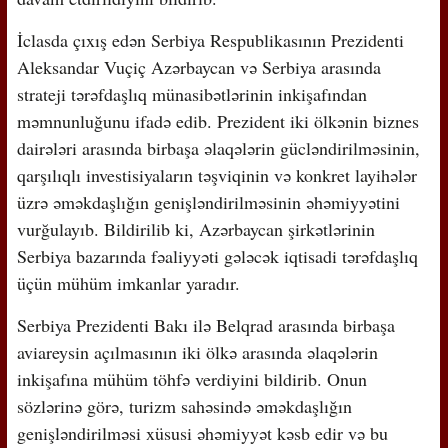
İclasda çıxış edən Serbiya Respublikasının Prezidenti
Aleksandar Vuçiç Azərbaycan və Serbiya arasında
strateji tərəfdaşlıq münasibətlərinin inkişafından
məmnunluğunu ifadə edib. Prezident iki ölkənin biznes
dairələri arasında birbaşa əlaqələrin gücləndirilməsinin,
qarşılıqlı investisiyaların təşviqinin və konkret layihələr
üzrə əməkdaşlığın genişləndirilməsinin əhəmiyyətini
vurğulayıb. Bildirilib ki, Azərbaycan şirkətlərinin
Serbiya bazarında fəaliyyəti gələcək iqtisadi tərəfdaşlıq
üçün mühüm imkanlar yaradır.
Serbiya Prezidenti Bakı ilə Belqrad arasında birbaşa
aviareysin açılmasının iki ölkə arasında əlaqələrin
inkişafına mühüm töhfə verdiyini bildirib. Onun
sözlərinə görə, turizm sahəsində əməkdaşlığın
genişləndirilməsi xüsusi əhəmiyyət kəsb edir və bu