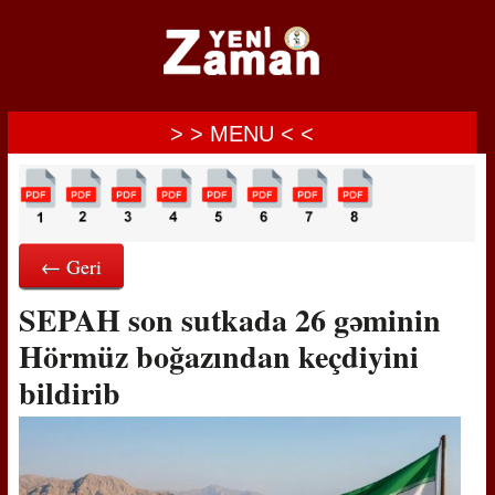
> > MENU < <
← Geri
SEPAH son sutkada 26 gəminin
Hörmüz boğazından keçdiyini
bildirib