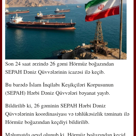
Son 24 saat ərzində 26 gəmi Hörmüz boğazından
SEPAH Dəniz Qüvvələrinin icazəsi ilə keçib.
Bu barədə İslam İnqilabı Keşikçiləri Korpusunun
(SEPAH) Hərbi Dəniz Qüvvələri bəyanat yayıb.
Bildirilib ki, 26 gəminin SEPAH Hərbi Dəniz
Qüvvələrinin koordinasiyası və təhlükəsizlik təminatı ilə
Hörmüz boğazından keçdiyi bildirilib.
Məlumatda qeyd olunub ki, Hörmüz boğazından keçid