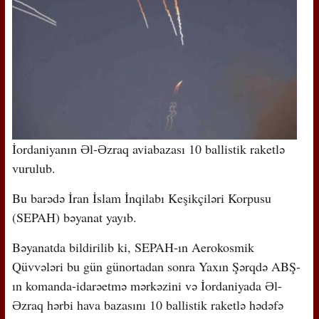
İordaniyanın Əl-Əzraq aviabazası 10 ballistik raketlə
vurulub.
Bu barədə İran İslam İnqilabı Keşikçiləri Korpusu
(SEPAH) bəyanat yayıb.
Bəyanatda bildirilib ki, SEPAH-ın Aerokosmik
Qüvvələri bu gün günortadan sonra Yaxın Şərqdə ABŞ-
ın komanda-idarəetmə mərkəzini və İordaniyada Əl-
Əzraq hərbi hava bazasını 10 ballistik raketlə hədəfə