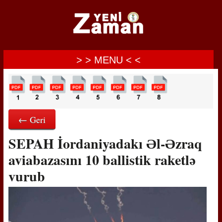
> > MENU < <
← Geri
SEPAH İordaniyadakı Əl-Əzraq
aviabazasını 10 ballistik raketlə
vurub