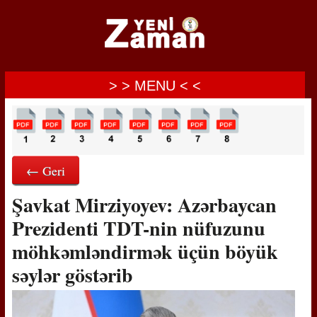
> > MENU < <
← Geri
Şavkat Mirziyoyev: Azərbaycan
Prezidenti TDT-nin nüfuzunu
möhkəmləndirmək üçün böyük
səylər göstərib