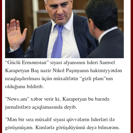
“Güclü Ermənistan” siyasi alyansının lideri Samvel
Karapetyan Baş nazir Nikol Paşinyanın hakimiyyətdən
uzaqlaşdırılması üçün müxalifətin “gizli planı”nın
olduğunu bildirib.
"News.am" xəbər verir ki, Karapetyan bu barədə
jurnalistlərə açıqlamasında deyib.
"Mən bir sıra müxalif siyasi qüvvələrin liderləri ilə
görüşmüşəm. Kimlərlə görüşdüyümü deyə bilmərəm.