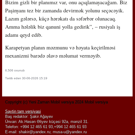
Bizim gizli bir planımız var, onu açıqlamayacağam. Biz
Paşinyanı tez bir zamanda devirmək yolunu seçəcəyik.
Lazım gələrsə, küçə hərəkatı da səfərbər olunacaq.
Amma hələlik biz qanuni yolla gedirik”, – rusiyalı iş
adamı qeyd edib.
Karapetyan planın məzmunu və həyata keçirilməsi
mexanizmi barədə əlavə məlumat verməyib.
6,506 oxunub
Tərtib edən 30-06-2026 15:19
Copyright (c) Yeni Zaman Mobil versiya 2024 Mobil versiya
Saytin tam versiyasi
Baş redaktor: Şakir Ağayev
Ünvan: Ak.Həsən Əliyev küçəsi 92a, mənzil 31.
Telefon: +994 12 465 61 93,+994 12 465 61 93
E-mail:
shakir@yandex.ru
;
musa-u@yandex.ru