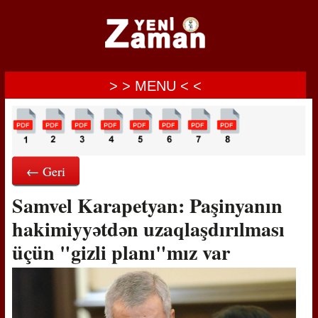
> > MENU < <
← Geri
Samvel Karapetyan: Paşinyanın
hakimiyyətdən uzaqlaşdırılması
üçün "gizli planı"mız var