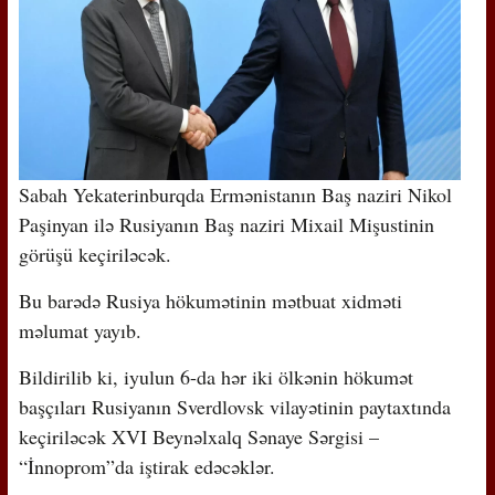
Sabah Yekaterinburqda Ermənistanın Baş naziri Nikol
Paşinyan ilə Rusiyanın Baş naziri Mixail Mişustinin
görüşü keçiriləcək.
Bu barədə Rusiya hökumətinin mətbuat xidməti
məlumat yayıb.
Bildirilib ki, iyulun 6-da hər iki ölkənin hökumət
başçıları Rusiyanın Sverdlovsk vilayətinin paytaxtında
keçiriləcək XVI Beynəlxalq Sənaye Sərgisi –
“İnnoprom”da iştirak edəcəklər.