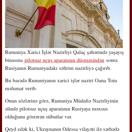
Rumıniya Xarici İşlər Nazirliyi Qalaç şəhərində yaşayış
binasına
pilotsuz uçuş aparatının düşməsindən
sonra
Rusiyanın Rumıniyadakı səfirini nazirliyə çağırıb.
Bu barədə Rumıniyanın xarici işlər naziri Oana Toiu
məlumat verib.
Onun sözlərinə görə, Rumıniya Müdafiə Nazirliyinin
əlində pilotsuz uçuş aparatının Rusiyaya məxsus
olduğunu göstərən sübutlar var.
Qeyd edək ki, Ukraynanın Odessa vilayəti ilə sərhədə