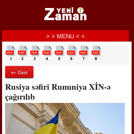
> > MENU < <
← Geri
Rusiya səfiri Rumıniya XİN-ə
çağırılıb