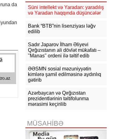
uruna da
15:00
Novruzəli Aslanov İsmayıllıda
Süni intellekt və Yaradan: yaradılış
növbəti dəfə vətəndaşları qəbul
və Yaradan haqqında düşüncələr
edib
-Fotolar
 iyundan
Bank “BTB”nin lisenziyası ləğv
edilib
14:51
Ceyhun Bayramov İrpen
şəhərinə gedib
Sadır Japarov İlham Əliyevi
Qırğızıstanın ali dövlət mükafatı –
14:44
Hakan Fidan: ABŞ və İran
"Manas" ordeni ilə təltif edib
arasında danışıqlar bu gün müsbət
nəticə ilə başa çata bilər
ƏƏSMN sosial məzuniyyətin
kimlərə şamil edilməsinə aydınlıq
14:31
Böyük Britaniya Rusiyaya
qarşı sanksiyaları genişləndirib
gətirib
14:18
BTC ilə indiyədək 630 mln.
Azərbaycan və Qırğızıstan
tondan artıq neft nəql olunub
prezidentlərinin təltifolunma
mərasimi keçirilib
MÜSAHİBƏ