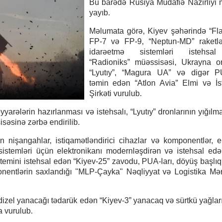
Bu barədə Rusiya Müdafiə Nazirliyi
yayıb.
Məlumata görə, Kiyev şəhərində “Fl
FP-7 və FP-9, “Neptun-MD” raketlə
idarəetmə sistemləri istehsa
“Radioniks” müəssisəsi, Ukrayna o
“Lyutıy”, “Magura UA” və digər PU
təmin edən “Atlon Avia” Elmi və İs
Şirkəti vurulub.
əyyarələrin hazırlanması və istehsalı, “Lyutıy” dronlarının yığıl
səsinə zərbə endirilib.
nişangahlar, istiqamətləndirici cihazlar və komponentlər, 
 sistemləri üçün elektronikanı modernləşdirən və istehsal ed
emini istehsal edən “Kiyev-25” zavodu, PUA-ları, döyüş başlıql
onentlərin saxlandığı "MLP-Çayka" Nəqliyyat və Logistika Mə
zel yanacağı tədarük edən “Kiyev-3” yanacaq və sürtkü yağları
a vurulub.