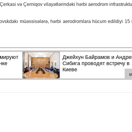
Çerkasi və Çerniqov vilayətlərindəki hərbi aerodrom infrastrukt
ovskdakı müəssisələrə, hərbi aerodromlara hücum edildiyi 15