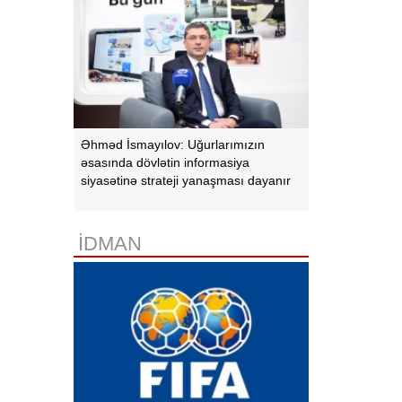
Əhməd İsmayılov: Uğurlarımızın
əsasında dövlətin informasiya
siyasətinə strateji yanaşması dayanır
İDMAN