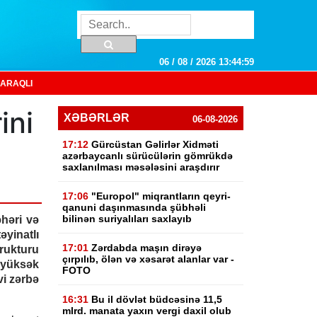
06 / 08 / 2026 13:45:00
ARAQLI
ini
XƏBƏRLƏR
06-08-2026
17:12
Gürcüstan Gəlirlər Xidməti
azərbaycanlı sürücülərin gömrükdə
saxlanılması məsələsini araşdırır
17:06
"Europol" miqrantların qeyri-
qanuni daşınmasında şübhəli
bilinən suriyalıları saxlayıb
həri və
əyinatlı
17:01
Zərdabda maşın dirəyə
ukturu
çırpılıb, ölən və xəsarət alanlar var -
 yüksək
FOTO
vi zərbə
16:31
Bu il dövlət büdcəsinə 11,5
mlrd. manata yaxın vergi daxil olub