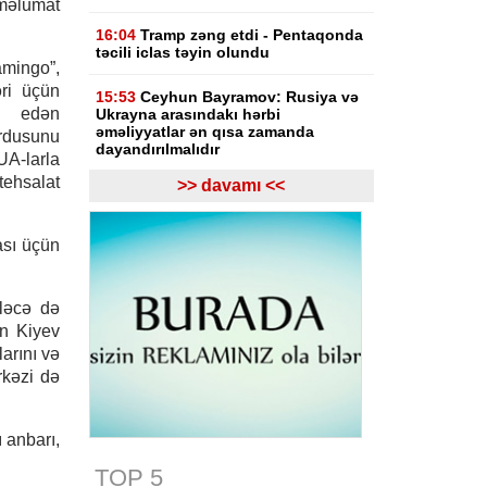
 məlumat
16:04
Tramp zəng etdi - Pentaqonda
təcili iclas təyin olundu
amingo”,
ri üçün
15:53
Ceyhun Bayramov: Rusiya və
l edən
Ukrayna arasındakı hərbi
əməliyyatlar ən qısa zamanda
rdusunu
dayandırılmalıdır
A-larla
tehsalat
>> davamı <<
15:41
İranda “Mossad”la əlaqəli 20-
dən çox şəxsin saxlanıldığı bildirilir
ması üçün
15:26
Kiyevdə Azərbaycan və
Ukrayna xarici işlər nazirlərinin
görüşü olub
eləcə də
ən Kiyev
15:14
Ceyhun Bayramov Ukraynada
Azərbaycan Xalq Cümhuriyyətinin
arını və
diplomatik irsinə aid arxiv sənədləri
rkəzi də
ilə tanış olub
15:02
İbrahim Kalın Suriyanın xarici
 anbarı,
işlər naziri ilə regional məsələləri
müzakirə edib
TOP 5