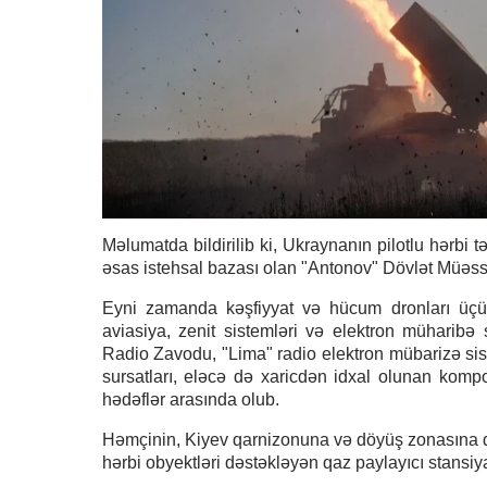
Məlumatda bildirilib ki, Ukraynanın pilotlu hərbi t
əsas istehsal bazası olan "Antonov" Dövlət Müəssi
Eyni zamanda kəşfiyyat və hücum dronları üçün 
aviasiya, zenit sistemləri və elektron müharibə
Radio Zavodu, "Lima" radio elektron mübarizə sist
sursatları, eləcə də xaricdən idxal olunan komp
hədəflər arasında olub.
Həmçinin, Kiyev qarnizonuna və döyüş zonasına di
hərbi obyektləri dəstəkləyən qaz paylayıcı stansiy