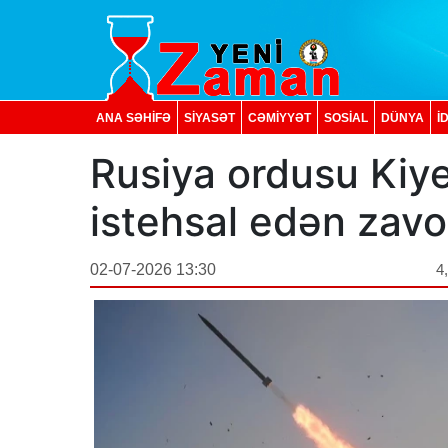
ANA SƏHİFƏ
SİYASƏT
CƏMİYYƏT
SOSIAL
DÜNYA
İ
Rusiya ordusu Kiye
istehsal edən zavo
02-07-2026 13:30
4