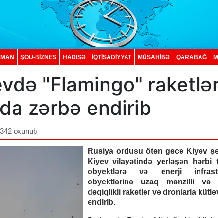
DMAN
ŞOU-BİZNES
HADISƏ
İQTISADIYYAT
MÜSAHİBƏ
QARABAĞ
M
vdə "Flamingo" raketlər
da zərbə endirib
,342 oxunub
Rusiya ordusu ötən gecə Kiyev şə
Kiyev vilayətində yerləşən hərbi t
obyektlərə və enerji infrastr
obyektlərinə uzaq mənzilli və
dəqiqlikli raketlər və dronlarla kütlə
endirib.