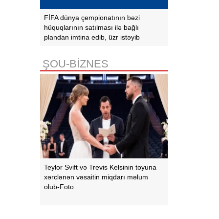
FİFA dünya çempionatının bəzi
hüquqlarının satılması ilə bağlı
plandan imtina edib, üzr istəyib
ŞOU-BİZNES
Teylor Svift və Trevis Kelsinin toyuna
xərclənən vəsaitin miqdarı məlum
olub-Foto