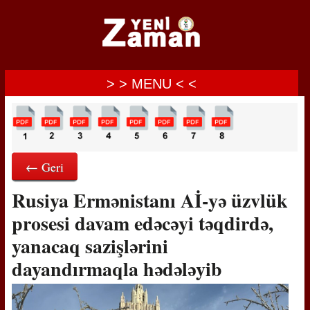
> > MENU < <
← Geri
Rusiya Ermənistanı Aİ-yə üzvlük
prosesi davam edəcəyi təqdirdə,
yanacaq sazişlərini
dayandırmaqla hədələyib