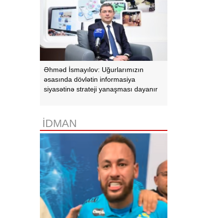
Əhməd İsmayılov: Uğurlarımızın
əsasında dövlətin informasiya
siyasətinə strateji yanaşması dayanır
İDMAN