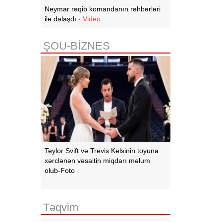
Neymar rəqib komandanın rəhbərləri
ilə dalaşdı
- Video
ŞOU-BİZNES
Teylor Svift və Trevis Kelsinin toyuna
xərclənən vəsaitin miqdarı məlum
olub-Foto
Təqvim