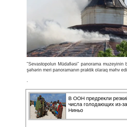
"Sevastopolun Müdafiəsi" panorama muzeyinin b
şəhərin meri panoramanın praktik olaraq məhv edil
.