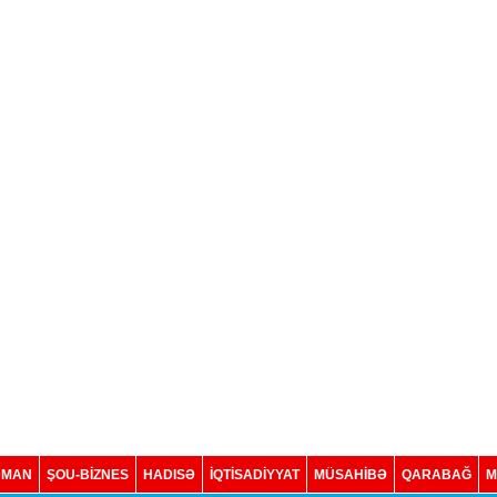
DMAN
ŞOU-BİZNES
HADISƏ
İQTISADIYYAT
MÜSAHİBƏ
QARABAĞ
M