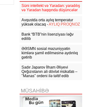
Cəmiyyətində görüş
Süni intellekt və Yaradan: yaradılış
və Yaradan haqqında düşüncələr
14:46
Rusiyada dron zavodunun
direktoruna sui-qəsd edilib
- VİDEO
Avqustda orta aylıq temperatur
yüksək olacaq -
AYLIQ PROQNOZ
14:36
Zelenski: Ukraynaya HHM
üçün raket tədarükü üç dəfə azalıb
Bank “BTB”nin lisenziyası ləğv
edilib
14:10
NATO Almaniyada Ukrayna
təyyarəsinin yaxınlığında partlayıcı
ƏƏSMN sosial məzuniyyətin
yüklü PUA-nın aşkarlandığını
kimlərə şamil edilməsinə aydınlıq
təsdiqləyib
gətirib
13:55
Aİ Ukraynaya dondurulmuş
Sadır Japarov İlham Əliyevi
Rusiya aktivlərindən gəlirlər
hesabına 1,4 mlrd. avro ayıracaq
Qırğızıstanın ali dövlət mükafatı –
"Manas" ordeni ilə təltif edib
13:48
FT: Tramp Ukraynaya
"Patriot"lar üçün raket vermək
niyyətində deyil
MÜSAHİBƏ