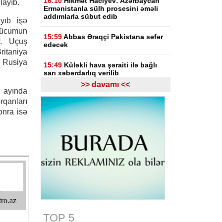
16:10
Hikmət Hacıyev: Azərbaycan
layıb.
Ermənistanla sülh prosesini əməli
addımlarla sübut edib
ayıb işə
 hücumun
15:59
Abbas Əraqçi Pakistana səfər
r. Uçuş
edəcək
itaniya
- Rusiya
15:49
Küləkli hava şəraiti ilə bağlı
sarı xəbərdarlıq verilib
>> davamı <<
ayında
15:26
Sibiqa: Şimali Koreya raket
anları
kompleksləri Ukrayna üçün qanuni
hədəf olacaq
onra isə
15:18
Pezeşkian HAMAS-ın yeni
liderinə İranın dəstəyini açıqlayıb:
Fələstin Tehranın gündəmində qalır
15:05
Hikmət Hacıyev: Azərbaycan
heç vaxt öz ərazisindən qonşu
ölkəyə qarşı istifadə olunmasına
icazə verməz
15:00
TOP 5
Azərbaycan Qızıl Aypara