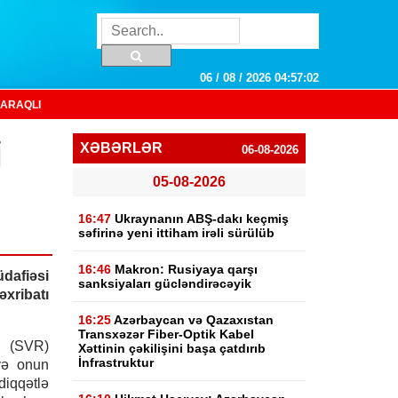
06 / 08 / 2026 04:57:03
ARAQLI
i
XƏBƏRLƏR
06-08-2026
05-08-2026
16:47
Ukraynanın ABŞ-dakı keçmiş
səfirinə yeni ittiham irəli sürülüb
16:46
Makron: Rusiyaya qarşı
dafiəsi
sanksiyaları gücləndirəcəyik
ribatı
16:25
Azərbaycan və Qazaxıstan
Transxəzər Fiber-Optik Kabel
i (SVR)
Xəttinin çəkilişini başa çatdırıb
İnfrastruktur
və onun
iqqətlə