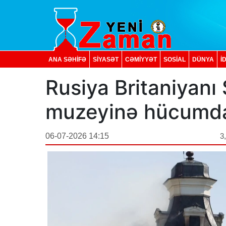
ANA SƏHİFƏ
SİYASƏT
CƏMİYYƏT
SOSIAL
DÜNYA
İ
Rusiya Britaniyanı
muzeyinə hücumda 
06-07-2026 14:15
3