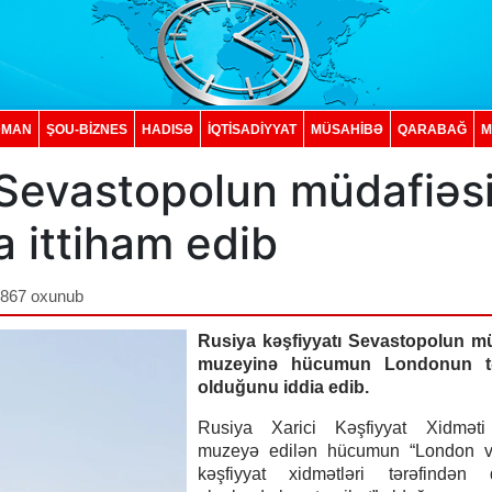
DMAN
ŞOU-BİZNES
HADISƏ
İQTISADIYYAT
MÜSAHİBƏ
QARABAĞ
M
 Sevastopolun müdafiəs
ittiham edib
,867 oxunub
Rusiya kəşfiyyatı Sevastopolun mü
muzeyinə hücumun Londonun təx
olduğunu iddia edib.
Rusiya Xarici Kəşfiyyat Xidmət
muzeyə edilən hücumun “London 
kəşfiyyat xidmətləri tərəfindən d