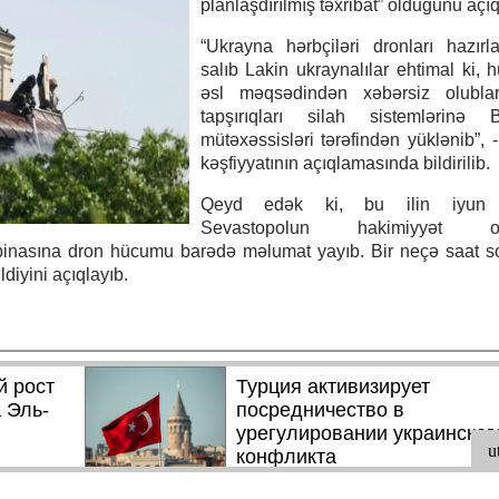
planlaşdırılmış təxribat” olduğunu açıq
“Ukrayna hərbçiləri dronları hazırl
salıb Lakin ukraynalılar ehtimal ki,
əsl məqsədindən xəbərsiz olubla
tapşırıqları silah sistemlərinə Br
mütəxəssisləri tərəfindən yüklənib”, 
kəşfiyyatının açıqlamasında bildirilib.
Qeyd edək ki, bu ilin iyun 
Sevastopolun hakimiyyət orq
inasına dron hücumu barədə məlumat yayıb. Bir neçə saat s
diyini açıqlayıb.