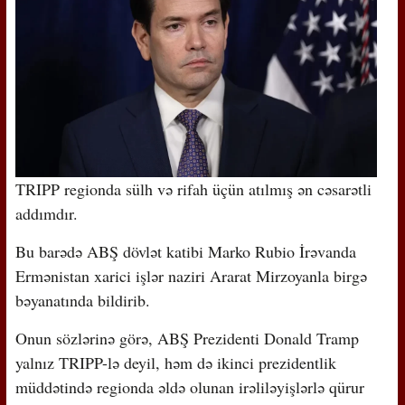
TRIPP regionda sülh və rifah üçün atılmış ən cəsarətli
addımdır.
Bu barədə ABŞ dövlət katibi Marko Rubio İrəvanda
Ermənistan xarici işlər naziri Ararat Mirzoyanla birgə
bəyanatında bildirib.
Onun sözlərinə görə, ABŞ Prezidenti Donald Tramp
yalnız TRIPP-lə deyil, həm də ikinci prezidentlik
müddətində regionda əldə olunan irəliləyişlərlə qürur