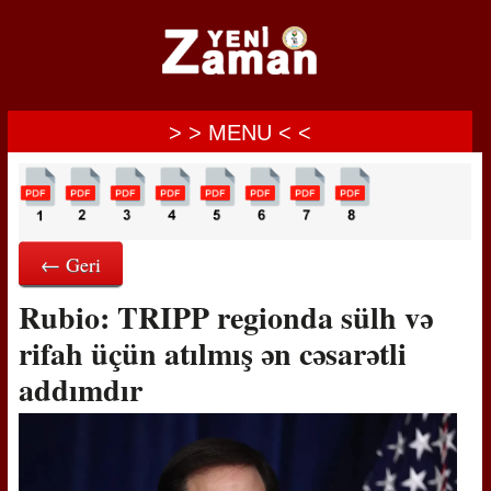
> > MENU < <
← Geri
Rubio: TRIPP regionda sülh və
rifah üçün atılmış ən cəsarətli
addımdır