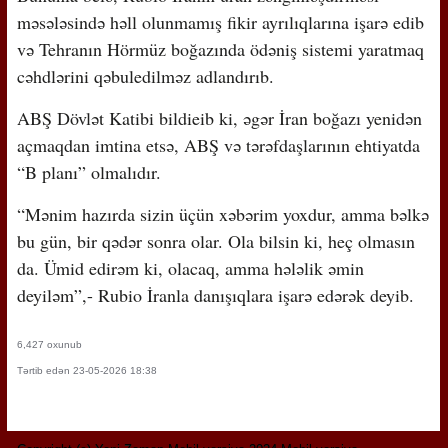
məsələsində həll olunmamış fikir ayrılıqlarına işarə edib
və Tehranın Hörmüz boğazında ödəniş sistemi yaratmaq
cəhdlərini qəbuledilməz adlandırıb.
ABŞ Dövlət Katibi bildieib ki, əgər İran boğazı yenidən
açmaqdan imtina etsə, ABŞ və tərəfdaşlarının ehtiyatda
“B planı” olmalıdır.
“Mənim hazırda sizin üçün xəbərim yoxdur, amma bəlkə
bu gün, bir qədər sonra olar. Ola bilsin ki, heç olmasın
da. Ümid edirəm ki, olacaq, amma hələlik əmin
deyiləm”,- Rubio İranla danışıqlara işarə edərək deyib.
6,427 oxunub
Tərtib edən 23-05-2026 18:38