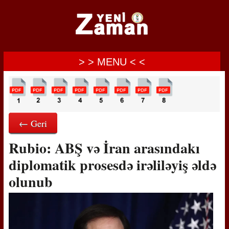
> > MENU < <
← Geri
Rubio: ABŞ və İran arasındakı
diplomatik prosesdə irəliləyiş əldə
olunub