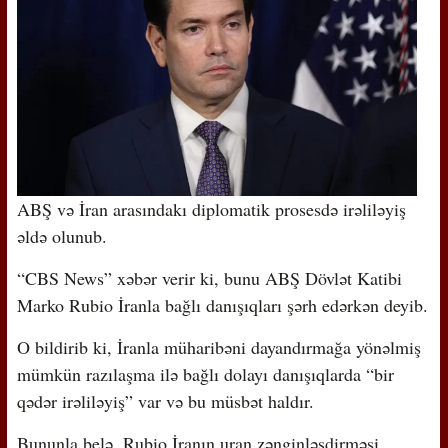
ABŞ və İran arasındakı diplomatik prosesdə irəliləyiş
əldə olunub.
“CBS News” xəbər verir ki, bunu ABŞ Dövlət Katibi
Marko Rubio İranla bağlı danışıqları şərh edərkən deyib.
O bildirib ki, İranla müharibəni dayandırmağa yönəlmiş
mümkün razılaşma ilə bağlı dolayı danışıqlarda “bir
qədər irəliləyiş” var və bu müsbət haldır.
Bununla belə, Rubio İranın uran zənginləşdirməsi