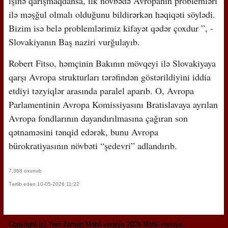
işinə qarışmaqdansa, ilk növbədə Avropanın problemləri
ilə məşğul olmalı olduğunu bildirərkən həqiqəti söylədi.
Bizim isə belə problemlərimiz kifayət qədər çoxdur ”, -
Slovakiyanın Baş naziri vurğulayıb.
Robert Fitso, həmçinin Bakının mövqeyi ilə Slovakiyaya
qarşı Avropa strukturları tərəfindən göstərildiyini iddia
etdiyi təzyiqlər arasında paralel aparıb. O, Avropa
Parlamentinin Avropa Komissiyasını Bratislavaya ayrılan
Avropa fondlarının dayandırılmasına çağıran son
qətnaməsini tənqid edərək, bunu Avropa
bürokratiyasının növbəti “şedevri” adlandırıb.
7,368 oxunub
Tərtib edən 10-05-2026 11:22
Copyright (c) Yeni Zaman Mobil versiya 2024 Mobil versiya