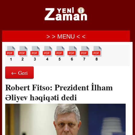
> > MENU < <
← Geri
Robert Fitso: Prezident İlham
Əliyev həqiqəti dedi