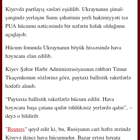
Kiyevdə partlayış səsləri eşidilib. Ukraynanın şimal-
şərqində yerləşən Sumı şəhərinin yerli hakimiyyəti isə
PUA hücumu nəticəsində bir nəfərin həlak olduğunu
açıqlayıb.
Hücum fonunda Ukraynanın böyük hissəsində hava
həyəcanı elan edilib.
Kiyev Şəhər Hərbi Administrasiyasının rəhbəri Timur
Tkaçenkonun sözlərinə görə, paytaxt ballistik raketlərlə
hədəfə alınıb.
“Paytaxta ballistik raketlərlə hücum edilir. Hava
həyəcanı başa çatana qədər təhlükəsiz yerlərdə qalın”, –
deyə o bildirib.
"
Reuters
" qeyd edir ki, bu, Rusiyanın cari həftə ərzində
Kiyevə ikinci hava hücumudur. Bazar ertəsi həyata