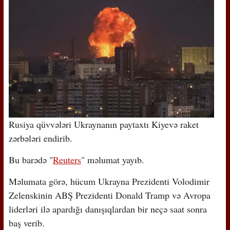
Rusiya qüvvələri Ukraynanın paytaxtı Kiyevə raket
zərbələri endirib.
Bu barədə "
Reuters
" məlumat yayıb.
Məlumata görə, hücum Ukrayna Prezidenti Volodimir
Zelenskinin ABŞ Prezidenti Donald Tramp və Avropa
liderləri ilə apardığı danışıqlardan bir neçə saat sonra
baş verib.