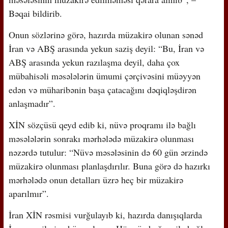
Bəqai bildirib.
Onun sözlərinə görə, hazırda müzakirə olunan sənəd
İran və ABŞ arasında yekun saziş deyil: “Bu, İran və
ABŞ arasında yekun razılaşma deyil, daha çox
mübahisəli məsələlərin ümumi çərçivəsini müəyyən
edən və müharibənin başa çatacağını dəqiqləşdirən
anlaşmadır”.
XİN sözçüsü qeyd edib ki, nüvə proqramı ilə bağlı
məsələlərin sonrakı mərhələdə müzakirə olunması
nəzərdə tutulur: “Nüvə məsələsinin də 60 gün ərzində
müzakirə olunması planlaşdırılır. Buna görə də hazırkı
mərhələdə onun detalları üzrə heç bir müzakirə
aparılmır”.
İran XİN rəsmisi vurğulayıb ki, hazırda danışıqlarda