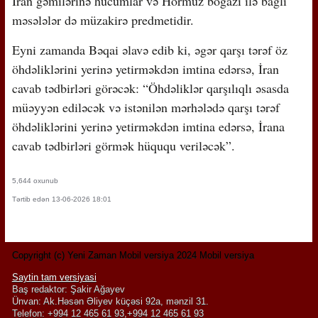
İran gəmilərinə hücumlar və Hörmüz boğazı ilə bağlı
məsələlər də müzakirə predmetidir.
Eyni zamanda Bəqai əlavə edib ki, əgər qarşı tərəf öz
öhdəliklərini yerinə yetirməkdən imtina edərsə, İran
cavab tədbirləri görəcək: “Öhdəliklər qarşılıqlı əsasda
müəyyən ediləcək və istənilən mərhələdə qarşı tərəf
öhdəliklərini yerinə yetirməkdən imtina edərsə, İrana
cavab tədbirləri görmək hüququ veriləcək”.
5,644 oxunub
Tərtib edən 13-06-2026 18:01
Copyright (c) Yeni Zaman Mobil versiya 2024 Mobil versiya
Saytin tam versiyasi
Baş redaktor: Şakir Ağayev
Ünvan: Ak.Həsən Əliyev küçəsi 92a, mənzil 31.
Telefon: +994 12 465 61 93,+994 12 465 61 93