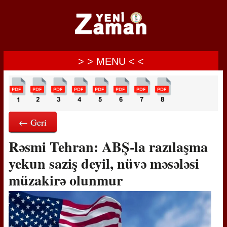
> > MENU < <
← Geri
Rəsmi Tehran: ABŞ-la razılaşma
yekun saziş deyil, nüvə məsələsi
müzakirə olunmur