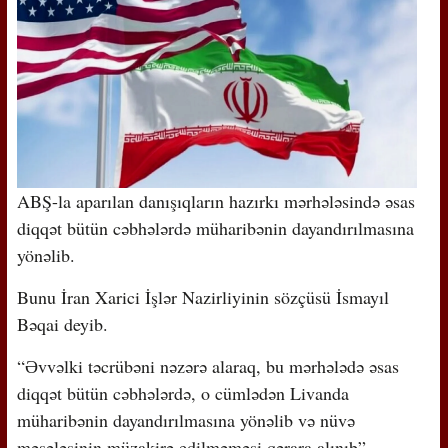
ABŞ-la aparılan danışıqların hazırkı mərhələsində əsas
diqqət bütün cəbhələrdə müharibənin dayandırılmasına
yönəlib.
Bunu İran Xarici İşlər Nazirliyinin sözçüsü İsmayıl
Bəqai deyib.
“Əvvəlki təcrübəni nəzərə alaraq, bu mərhələdə əsas
diqqət bütün cəbhələrdə, o cümlədən Livanda
müharibənin dayandırılmasına yönəlib və nüvə
məsələsinin müzakirə edilməməsi qərara alınıb”, –