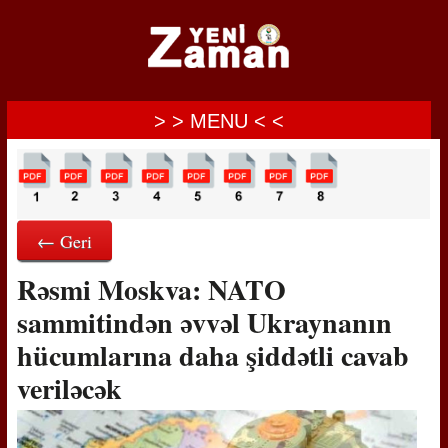
> > MENU < <
← Geri
Rəsmi Moskva: NATO
sammitindən əvvəl Ukraynanın
hücumlarına daha şiddətli cavab
veriləcək