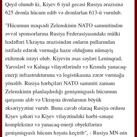
Qeyd olunub ki, Kiyev 6 iyul gecəsi Rusiya ərazisinə
625 dronla hücum edib və dronlarlan 613-ü vurulub.
"Hücumun məqsədi Zelenskinin NATO sammitindən
əvvəl sponsorlarına Rusiya Federasiyasındakı mülki
hədəfləri Ukrayna ərazisindən onların pullarından
istifadə edərək vurmağa hazır olduğunu nümayiş
etdirmək istəyi olub. Kiyevin əsas səyləri Leninqrad,
Yaroslavl və Kaluqa vilayətlərində və Krımda yanacaq-
enerji infrastrukturuna və logistikasına zərər vurmağa
yönəlib. Rusiya hərbçiləri NATO sammiti zamanı
Zelenskinin planlaşdırdığı genişmiqyaslı hücumun
qarşısını alıb və Ukrayna dronlarının böyük
əksəriyyətini vurub. Buna cavab olaraq Rusiya ordusu
Kiyev şəhəri və Kiyev vilayətindəki hərbi-sənaye
kompleksinə və yanacaq-enerji obyektlərinə
genişmiqyaslı hücum həyata keçirib", - Rusiya MN-nin