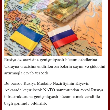
Rusiya öz ərazisinə genişmiqyaslı hücum cəhdlərinə
Ukrayna ərazisinə endirilən zərbələrin sayını və şiddətini
artırmaqla cavab verəcək.
Bu barədə Rusiya Müdafiə Nazirliyinin Kiyevin
Ankarada keçiriləcək NATO sammitindən əvvəl Rusiya
infrastrukturuna genişmiqyaslı hücum etmək cəhdi ilə
bağlı şərhində bildirilib.