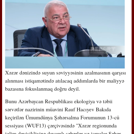
Xəzər dənizində suyun səviyyəsinin azalmasının qarşısı
alınması istiqamətində atılacaq addımlarda bir maliyyə
bazasına fokuslanmaq doğru deyil.
Bunu Azərbaycan Respublikası ekologiya və təbii
sərvətlər nazirinin müavini Rauf Hacıyev Bakıda
keçirilən Ümumdünya Şəhərsalma Forumunun 13-cü
sessiyası (WUF13) çərçivəsində "Xəzər regionunda
iqlim dəyişikliyinə davamlı şəhərlər və icmalar Şəhər