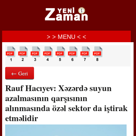
> > MENU < <
← Geri
Rauf Hacıyev: Xəzərdə suyun
azalmasının qarşısının
alınmasında özəl sektor da iştirak
etməlidir