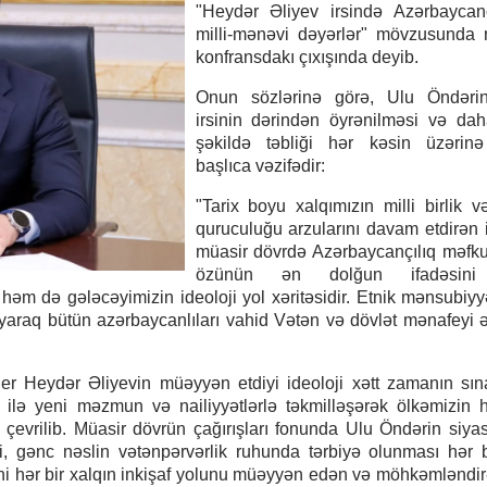
"Heydər Əliyev irsində Azərbaycanç
milli-mənəvi dəyərlər" mövzusunda 
konfransdakı çıxışında deyib.
Onun sözlərinə görə, Ulu Öndərin
irsinin dərindən öyrənilməsi və da
şəkildə təbliği hər kəsin üzərin
başlıca vəzifədir:
"Tarix boyu xalqımızın milli birlik v
quruculuğu arzularını davam etdirən 
müasir dövrdə Azərbaycançılıq məfk
özünün ən dolğun ifadəsini 
əm də gələcəyimizin ideoloji yol xəritəsidir. Etnik mənsubiyy
ayaraq bütün azərbaycanlıları vahid Vətən və dövlət mənafeyi ə
der Heydər Əliyevin müəyyən etdiyi ideoloji xətt zamanın sı
i ilə yeni məzmun və nailiyyətlərlə təkmilləşərək ölkəmizin hə
ə çevrilib. Müasir dövrün çağırışları fonunda Ulu Öndərin siyasi
i, gənc nəslin vətənpərvərlik ruhunda tərbiyə olunması hər b
cəni hər bir xalqın inkişaf yolunu müəyyən edən və möhkəmləndi