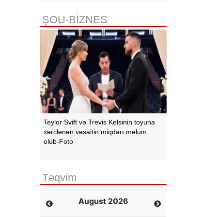
ŞOU-BİZNES
Teylor Svift və Trevis Kelsinin toyuna
xərclənən vəsaitin miqdarı məlum
olub-Foto
Təqvim
August 2026