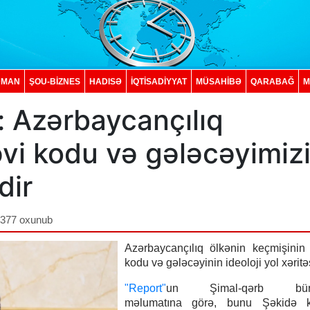
DMAN
ŞOU-BİZNES
HADISƏ
İQTISADIYYAT
MÜSAHİBƏ
QARABAĞ
M
Azərbaycançılıq
vi kodu və gələcəyimiz
dir
,377 oxunub
Azərbaycançılıq ölkənin keçmişinin
kodu və gələcəyinin ideoloji yol xəritəs
"Report"
un Şimal-qərb büro
məlumatına görə, bunu Şəkidə ke