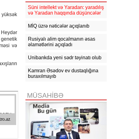
güclənəcək -
XƏBƏRDARLIQ
Süni intellekt və Yaradan: yaradılış
və Yaradan haqqında düşüncələr
n yüksək
16:10
Jurnalistika ixtisası üzrə
qabiliyyət imtahanının nəticələri
açıqlanıb
MİQ üzrə nəticələr açıqlanıb
r Heydər
15:50
Ədliyyə naziri Lerik rayonunda
genetik
Rusiyalı alim qocalmanın əsas
vətəndaşları qəbul edib
əlamətlərini açıqladı
lməsi və
15:24
Bakının mərkəzində 3
Unibankda yeni sədr təyinatı olub
obyektdə və evdə yanğın
xışların
söndürülüb, 2 nəfər tüstüdən
zəhərlənib
Kamran Əsədov ev dustaqlığına
buraxılmayıb
15:02
Ukrayna aqrar sektora yardım
üçün Aİ-dən 220 milyon avro istəyir
MÜSAHİBƏ
14:50
Türkiyə, Səudiyyə Ərəbistanı
və Pakistan Məkkə Sazişini
imzalayıb: Üzvlərdən birinə hücum
hamısına hücum sayılacaq