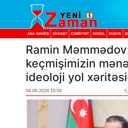
ANA SƏHİFƏ
SİYASƏT
CƏMİYYƏT
SOSIAL
DÜNYA
İ
Ramin Məmmədov: 
keçmişimizin mənə
ideoloji yol xəritəsi
04-06-2026 10:50
5