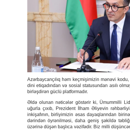
Azərbaycançılıq həm keçmişimizin mənəvi kodu, h
dini etiqadından və sosial statusundan asılı olm
birləşdirən güclü platformadır.
Əldə olunan nəticələr göstərir ki, Ümummilli Li
uğurla çıxıb, Prezident İlham Əliyevin rəhbərliy
inkişafının, birliyimizin əsas dayaqlarından birin
dərindən öyrənilməsi, daha geniş şəkildə təbliğ
üzərinə düşən başlıca vəzifədir. Biz milli düşün