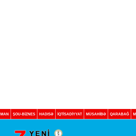
DMAN
ŞOU-BİZNES
HADISƏ
İQTISADIYYAT
MÜSAHİBƏ
QARABAĞ
M