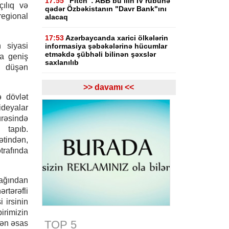
17:55
"Fitch": ABB bu ilin IV rübünə
ılıq və
qədər Özbəkistanın "Davr Bank"ını
regional
alacaq
17:53
Azərbaycanda xarici ölkələrin
 siyasi
informasiya şəbəkələrinə hücumlar
etməkdə şübhəli bilinən şəxslər
ha geniş
saxlanılıb
ə düşən
17:23
Bakı və Zəngilanda yaşıllıqlar
>> davamı <<
qanunsuz kəsilib, təbiətə 83 840
ə dövlət
manatlıq ziyan dəyib
ideyalar
urəsində
17:09
Bakıda estetik əməliyyatdan
tapıb.
sonra pasiyentin ölüm faktı üzrə
araşdırma başlayıb
ətindən,
trafında
17:03
Lənkəranda təqaüdçüləri
aldadan şəxs saxlanılıb
nağından
16:39
Səfərbərlik Xidmətinin
rtərəfli
rüşvətlə bağlı həbs olunan 3
 irsinin
əməkdaşının məhkəməsi başlayır
irimizin
TOP 5
rən əsas
16:26
Bəzi yerlərdə külək