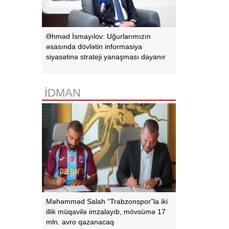
Əhməd İsmayılov: Uğurlarımızın
əsasında dövlətin informasiya
siyasətinə strateji yanaşması dayanır
İDMAN
Məhəmməd Salah “Trabzonspor”la iki
illik müqavilə imzalayıb, mövsümə 17
mln. avro qazanacaq