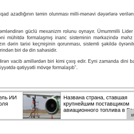
iqad azadlığının təmin olunması milli-mənəvi dəyərlərə verilə
hkəmləndirən güclü mexanizm rolunu oynayır. Ümummilli Lide
əni mühitdə formalaşmış inanc sisteminin mərkəzində məhz 
ın dərin tarixi keçmişinin qorunması, sistemli şəkildə öyrəni
ərindən biri də din sahəsidir.
ən vacib amillərdən biri kimi çıxış edir. Eyni zamanda dini ba
aiyyətdə qətiyyətli mövqe formalaşıb".