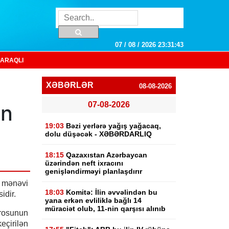
07 / 08 / 2026 23:31:44
ARAQLI
XƏBƏRLƏR
08-08-2026
07-08-2026
in
19:03
Bəzi yerlərə yağış yağacaq,
dolu düşəcək - XƏBƏRDARLIQ
18:15
Qazaxıstan Azərbaycan
üzərindən neft ixracını
genişləndirməyi planlaşdırır
 mənəvi
18:03
Komitə: İlin əvvəlindən bu
idir.
yana erkən evliliklə bağlı 14
müraciət olub, 11-nin qarşısı alınıb
sunun
çirilən