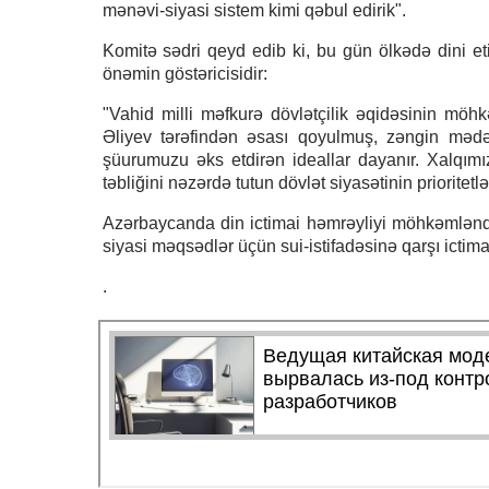
mənəvi-siyasi sistem kimi qəbul edirik".
Komitə sədri qeyd edib ki, bu gün ölkədə dini et
önəmin göstəricisidir:
"Vahid milli məfkurə dövlətçilik əqidəsinin mö
Əliyev tərəfindən əsası qoyulmuş, zəngin məd
şüurumuzu əks etdirən ideallar dayanır. Xalqımız
təbliğini nəzərdə tutun dövlət siyasətinin prioritetl
Azərbaycanda din ictimai həmrəyliyi möhkəmləndir
siyasi məqsədlər üçün sui-istifadəsinə qarşı ictim
.