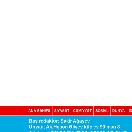
ANA SƏHİFƏ
SİYASƏT
CƏMİYYƏT
SOSIAL
DÜNYA
İ
Baş redaktor: Şakir Ağayev
Ünvan: Ak.Həsən Əliyev küç ev 90 mən 8