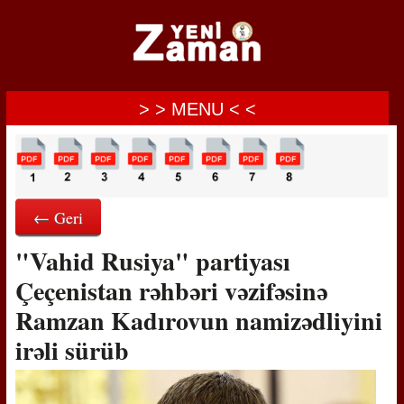
> > MENU < <
← Geri
"Vahid Rusiya" partiyası
Çeçenistan rəhbəri vəzifəsinə
Ramzan Kadırovun namizədliyini
irəli sürüb