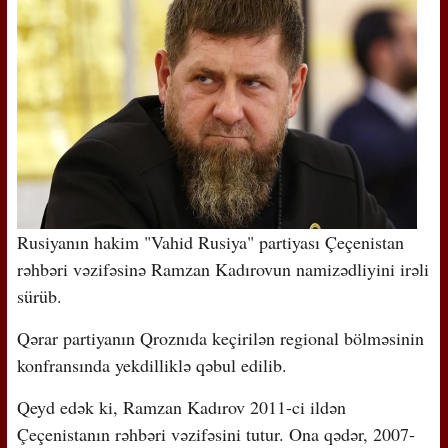
Rusiyanın hakim "Vahid Rusiya" partiyası Çeçenistan
rəhbəri vəzifəsinə Ramzan Kadırovun namizədliyini irəli
sürüb.
Qərar partiyanın Qroznıda keçirilən regional bölməsinin
konfransında yekdilliklə qəbul edilib.
Qeyd edək ki, Ramzan Kadırov 2011-ci ildən
Çeçenistanın rəhbəri vəzifəsini tutur. Ona qədər, 2007-